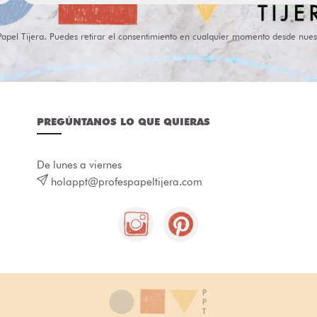
Papel Tijera. Puedes retirar el consentimiento en cualquier momento desde nues
PREGÚNTANOS LO QUE QUIERAS
De lunes a viernes
holappt@profespapeltijera.com