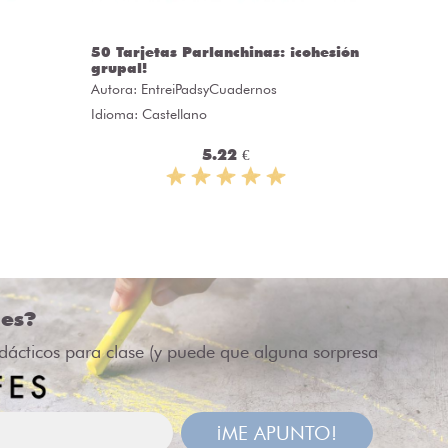
50 Tarjetas Parlanchinas: ¡cohesión
CLASS
grupal!
Autora:
C
Autora:
EntreiPadsyCuadernos
Idioma: 
Idioma: Castellano
5.22 €
des?
idácticos para clase (y puede que alguna sorpresa
¡ME APUNTO!