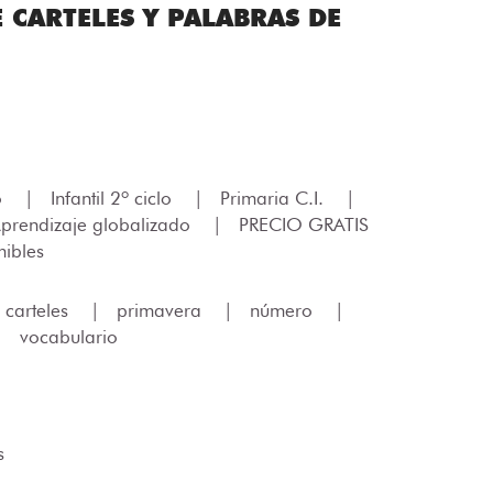
 CARTELES Y PALABRAS DE
lo
|
Infantil 2º ciclo
|
Primaria C.I.
|
prendizaje globalizado
|
PRECIO GRATIS
ibles
carteles
|
primavera
|
número
|
|
vocabulario
s