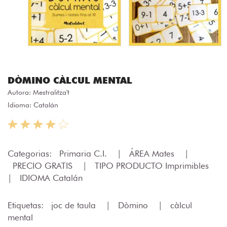
DÒMINO CÀLCUL MENTAL
Autora:
Mestralitza't
Idioma: Catalán
Categorias:
Primaria C.I.
|
ÁREA Mates
|
PRECIO GRATIS
|
TIPO PRODUCTO Imprimibles
|
IDIOMA Catalán
Etiquetas:
joc de taula
|
Dòmino
|
càlcul
mental