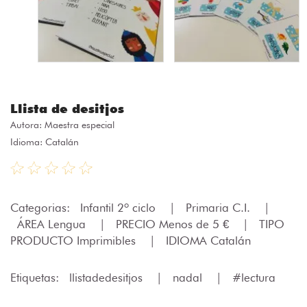
Llista de desitjos
Autora:
Maestra especial
Idioma: Catalán
Categorias:
Infantil 2º ciclo
|
Primaria C.I.
|
ÁREA Lengua
|
PRECIO Menos de 5 €
|
TIPO
PRODUCTO Imprimibles
|
IDIOMA Catalán
Etiquetas:
llistadedesitjos
|
nadal
|
#lectura