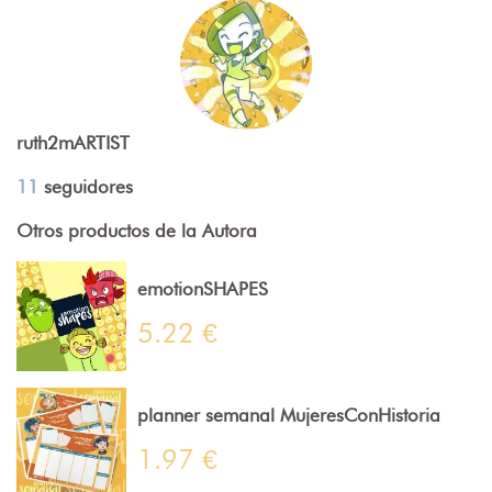
ruth2mARTIST
11
seguidores
Otros productos de la Autora
emotionSHAPES
5.22 €
planner semanal MujeresConHistoria
1.97 €