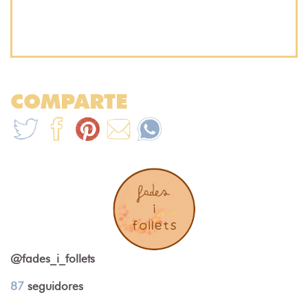
COMPARTE
@fades_i_follets
87
seguidores