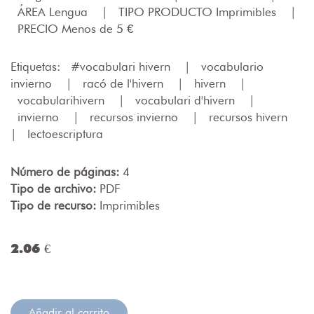
ÁREA Lengua
|
TIPO PRODUCTO Imprimibles
|
PRECIO Menos de 5 €
Etiquetas:
#vocabulari hivern
|
vocabulario
invierno
|
racó de l'hivern
|
hivern
|
vocabularihivern
|
vocabulari d'hivern
|
invierno
|
recursos invierno
|
recursos hivern
|
lectoescriptura
Número de páginas:
4
Tipo de archivo:
PDF
Tipo de recurso:
Imprimibles
2.06 €
Añadir al carrito