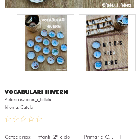
VOCABULARI HIVERN
Autora:
@fades_i_follets
Idioma: Catalán
Categorias:
Infantil 2º ciclo
|
Primaria C.I.
|