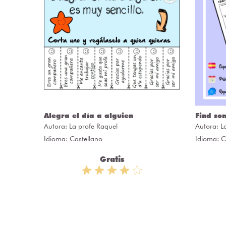
Alegra el día a alguien
Find so
Autora:
La profe Raquel
Autora:
L
Idioma: Castellano
Idioma: C
Gratis