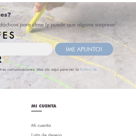
des?
idácticos para clase (y puede que alguna sorpresa
¡ME APUNTO!
tras comunicaciones. Haz clic aquí para ver la
Política de
MI CUENTA
Mi cuenta
Lista de deseos