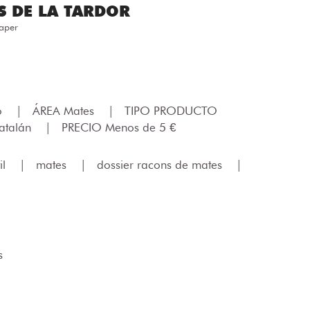
S DE LA TARDOR
Paper
lo
|
ÁREA Mates
|
TIPO PRODUCTO
atalán
|
PRECIO Menos de 5 €
il
|
mates
|
dossier racons de mates
|
s