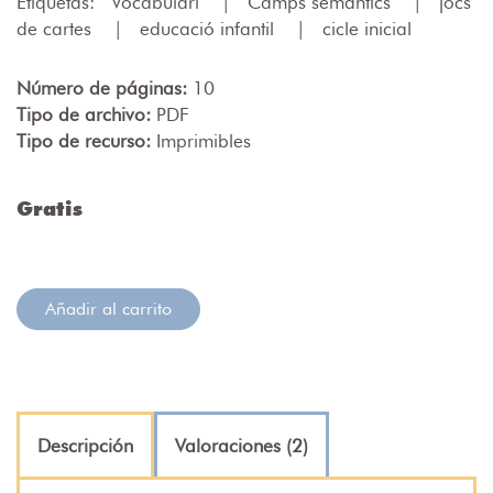
Etiquetas:
Vocabulari
|
Camps semàntics
|
jocs
de cartes
|
educació infantil
|
cicle inicial
Número de páginas:
10
Tipo de archivo:
PDF
Tipo de recurso:
Imprimibles
Gratis
Añadir al carrito
Descripción
Valoraciones (2)