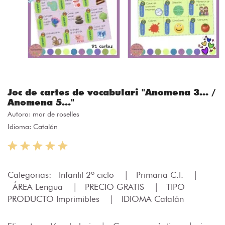
Joc de cartes de vocabulari "Anomena 3... /
Anomena 5..."
Autora:
mar de roselles
Idioma: Catalán
Categorias:
Infantil 2º ciclo
|
Primaria C.I.
|
ÁREA Lengua
|
PRECIO GRATIS
|
TIPO
PRODUCTO Imprimibles
|
IDIOMA Catalán