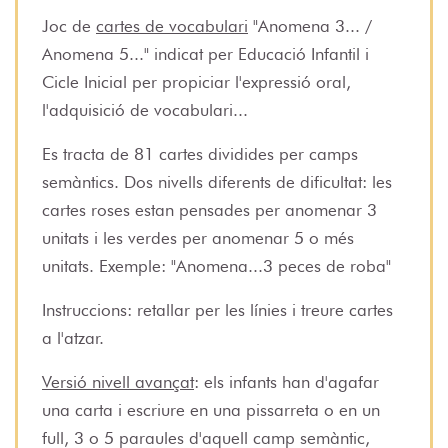
Joc de
cartes de vocabulari
"Anomena 3... /
Anomena 5..." indicat per Educació Infantil i
Cicle Inicial per propiciar l'expressió oral,
l'adquisició de vocabulari...
Es tracta de 81 cartes dividides per camps
semàntics. Dos nivells diferents de dificultat: les
cartes roses estan pensades per anomenar 3
unitats i les verdes per anomenar 5 o més
unitats. Exemple: "Anomena...3 peces de roba"
Instruccions: retallar per les línies i treure cartes
a l'atzar.
Versió nivell avançat
: els infants han d'agafar
una carta i escriure en una pissarreta o en un
full, 3 o 5 paraules d'aquell camp semàntic,