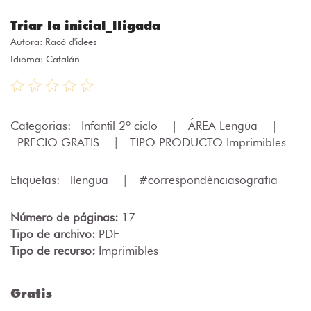
Triar la inicial_lligada
Autora:
Racó d'idees
Idioma: Catalán
Categorias:
Infantil 2º ciclo
|
ÁREA Lengua
|
PRECIO GRATIS
|
TIPO PRODUCTO Imprimibles
Etiquetas:
llengua
|
#correspondènciasografia
Número de páginas:
17
Tipo de archivo:
PDF
Tipo de recurso:
Imprimibles
Gratis