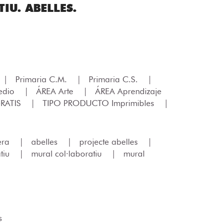
IU. ABELLES.
|
Primaria C.M.
|
Primaria C.S.
|
edio
|
ÁREA Arte
|
ÁREA Aprendizaje
RATIS
|
TIPO PRODUCTO Imprimibles
|
era
|
abelles
|
projecte abelles
|
atiu
|
mural col·laboratiu
|
mural
s