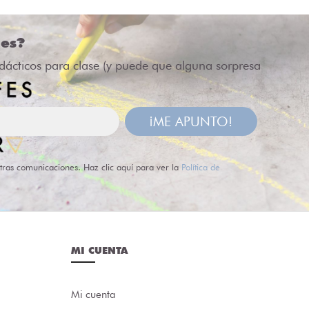
des?
idácticos para clase (y puede que alguna sorpresa
¡ME APUNTO!
tras comunicaciones. Haz clic aquí para ver la
Política de
MI CUENTA
Mi cuenta