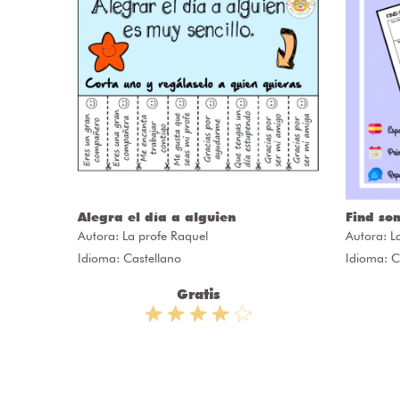
Alegra el día a alguien
Find so
Autora:
La profe Raquel
Autora:
L
Idioma: Castellano
Idioma: C
Gratis