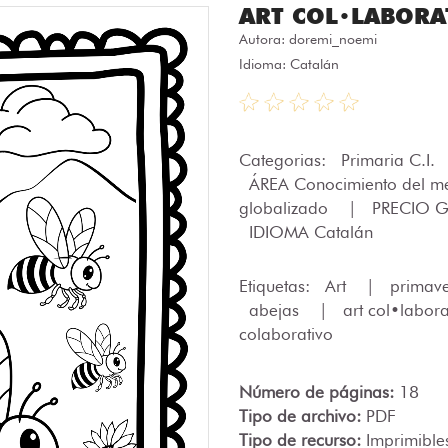
ART COL•LABORAT
Autora:
doremi_noemi
Idioma: Catalán
Categorias:
Primaria C.I.
ÁREA Conocimiento del m
globalizado
|
PRECIO G
IDIOMA Catalán
Etiquetas:
Art
|
primav
abejas
|
art col•labor
colaborativo
Número de páginas:
18
Tipo de archivo:
PDF
Tipo de recurso:
Imprimible