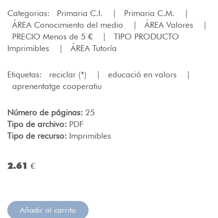
Categorias:
Primaria C.I.
|
Primaria C.M.
|
ÁREA Conocimiento del medio
|
ÁREA Valores
|
PRECIO Menos de 5 €
|
TIPO PRODUCTO
Imprimibles
|
ÁREA Tutoría
Etiquetas:
reciclar (*)
|
educació en valors
|
aprenentatge cooperatiu
Número de páginas:
25
Tipo de archivo:
PDF
Tipo de recurso:
Imprimibles
2.61 €
Añadir al carrito