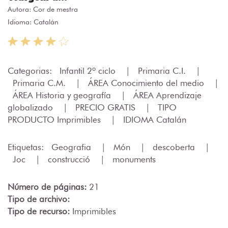
Autora:
Cor de mestra
Idioma: Catalán
Categorias:
Infantil 2º ciclo
|
Primaria C.I.
|
Primaria C.M.
|
ÁREA Conocimiento del medio
|
ÁREA Historia y geografía
|
ÁREA Aprendizaje
globalizado
|
PRECIO GRATIS
|
TIPO
PRODUCTO Imprimibles
|
IDIOMA Catalán
Etiquetas:
Geografia
|
Món
|
descoberta
|
Joc
|
construcció
|
monuments
Número de páginas:
21
Tipo de archivo:
Tipo de recurso:
Imprimibles