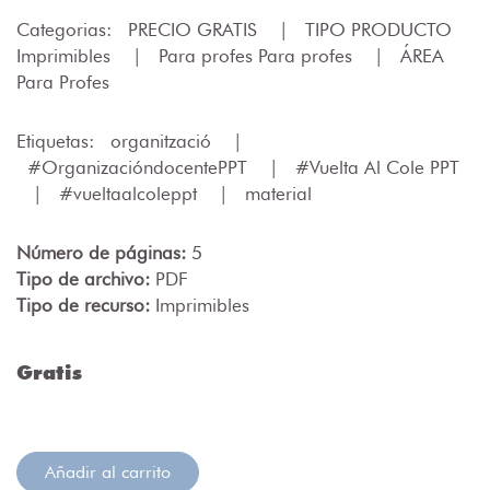
Categorias:
PRECIO GRATIS
|
TIPO PRODUCTO
Imprimibles
|
Para profes Para profes
|
ÁREA
Para Profes
Etiquetas:
organització
|
#OrganizacióndocentePPT
|
#Vuelta Al Cole PPT
|
#vueltaalcoleppt
|
material
Número de páginas:
5
Tipo de archivo:
PDF
Tipo de recurso:
Imprimibles
Gratis
Añadir al carrito