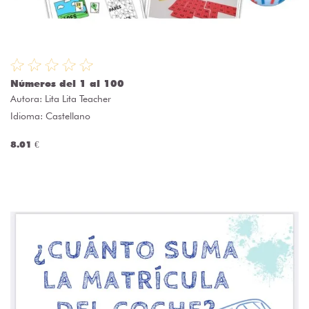
Números del 1 al 100
Autora:
Lita Lita Teacher
Idioma: Castellano
8.01 €