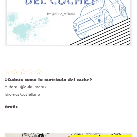
¿Cuánto suma la matrícula del coche?
Autora:
@aula_meraki
Idioma: Castellano
Gratis