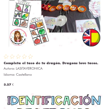
Completa el taco de tu dragón. Dragons love tacos.
Autora:
LASITAVERONICA
Idioma: Castellano
3.27 €