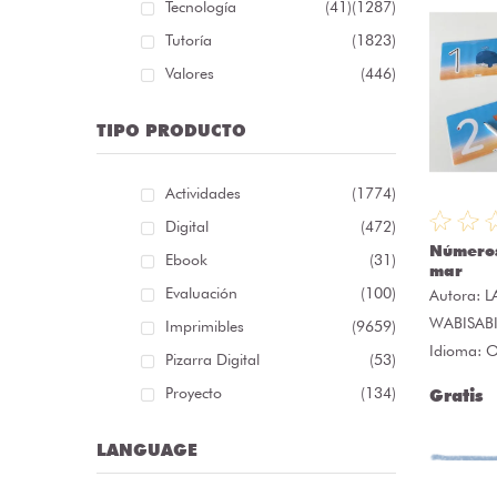
Tecnología
(41)
(1287)
Tutoría
(1823)
Valores
(446)
TIPO PRODUCTO
Actividades
(1774)
Digital
(472)
Números
Ebook
(31)
mar
Evaluación
(100)
Autora:
L
WABISAB
Imprimibles
(9659)
Idioma: O
Pizarra Digital
(53)
Proyecto
(134)
Gratis
LANGUAGE