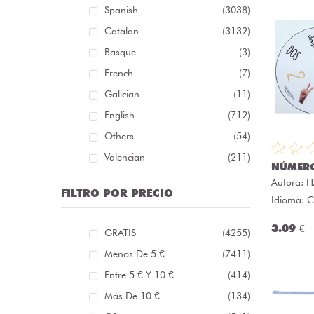
Spanish
(3038)
Catalan
(3132)
Basque
(3)
French
(7)
Galician
(11)
English
(712)
Others
(54)
Valencian
(211)
NÚMERO
Autora:
H
FILTRO POR PRECIO
Idioma: C
3.09 €
GRATIS
(4255)
Menos De 5 €
(7411)
Entre 5 € Y 10 €
(414)
Más De 10 €
(134)