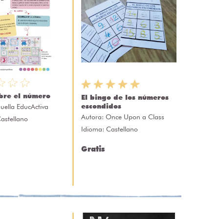
bre el número
El bingo de los números
escondidos
uella EducActiva
Autora:
Once Upon a Class
astellano
Idioma: Castellano
Gratis