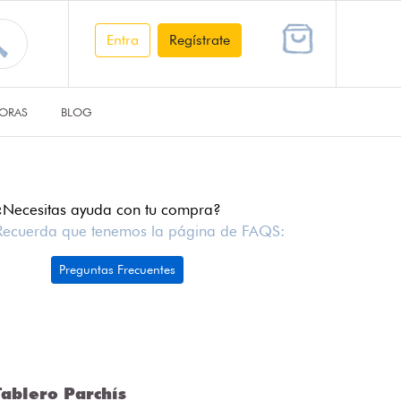
Entra
Regístrate
ORAS
BLOG
¿Necesitas ayuda con tu compra?
Recuerda que tenemos la página de FAQS:
Preguntas Frecuentes
ablero Parchís