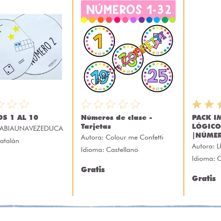
S 1 AL 10
Números de clase -
PACK I
Tarjetas
LÓGICO
ABIAUNAVEZEDUCA
|NÚME
Autora:
Colour me Confetti
atalán
Autora:
L
Idioma: Castellano
Idioma: C
Gratis
Gratis