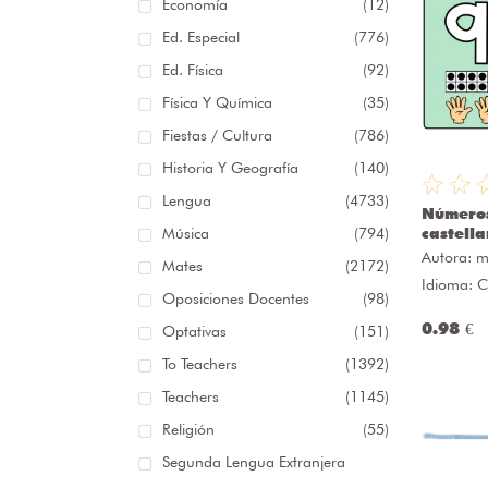
Economía
(12)
Ed. Especial
(776)
Ed. Física
(92)
Física Y Química
(35)
Fiestas / Cultura
(786)
Historia Y Geografía
(140)
Lengua
(4733)
Número
Música
(794)
castell
Autora:
m
Mates
(2172)
Idioma: C
Oposiciones Docentes
(98)
0.98 €
Optativas
(151)
To Teachers
(1392)
Teachers
(1145)
Religión
(55)
Segunda Lengua Extranjera