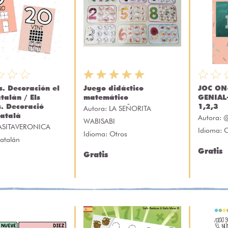
. Decoración el
Juego didáctico
JOC ON
talán / Els
matemático
GENIAL·
. Decoració
1,2,3
Autora:
LA SEÑORITA
Català
Autora:
@
WABISABI
ASITAVERONICA
Idioma: 
Idioma: Otros
atalán
Gratis
Gratis