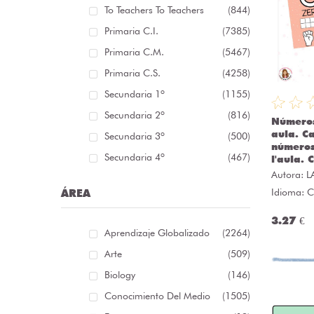
To Teachers To Teachers
(844)
Primaria C.I.
(7385)
Primaria C.M.
(5467)
Primaria C.S.
(4258)
Secundaria 1º
(1155)
Secundaria 2º
(816)
Números
aula. Ca
Secundaria 3º
(500)
números
Secundaria 4º
(467)
l'aula. 
Autora:
L
Idioma: C
ÁREA
3.27 €
Aprendizaje Globalizado
(2264)
Arte
(509)
Biology
(146)
Conocimiento Del Medio
(1505)