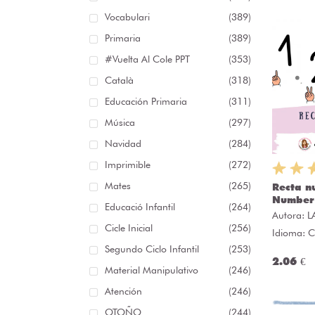
Vocabulari
(389)
Primaria
(389)
#Vuelta Al Cole PPT
(353)
Català
(318)
Educación Primaria
(311)
Música
(297)
Navidad
(284)
Imprimible
(272)
Mates
(265)
Recta n
Number 
Educació Infantil
(264)
Autora:
L
Cicle Inicial
(256)
Idioma: C
Segundo Ciclo Infantil
(253)
2.06 €
Material Manipulativo
(246)
Atención
(246)
OTOÑO
(244)