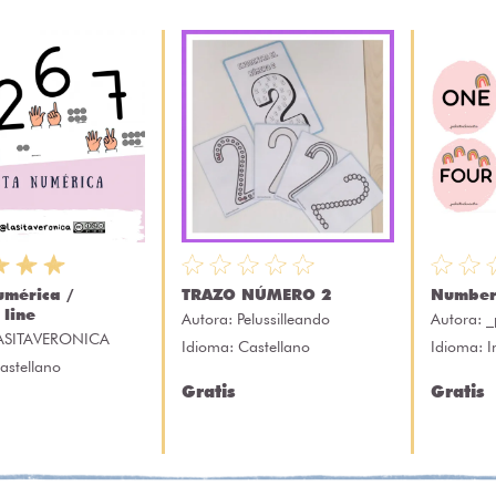
umérica /
TRAZO NÚMERO 2
Number
line
Autora:
Pelussilleando
Autora:
_
ASITAVERONICA
Idioma: Castellano
Idioma: I
astellano
Gratis
Gratis