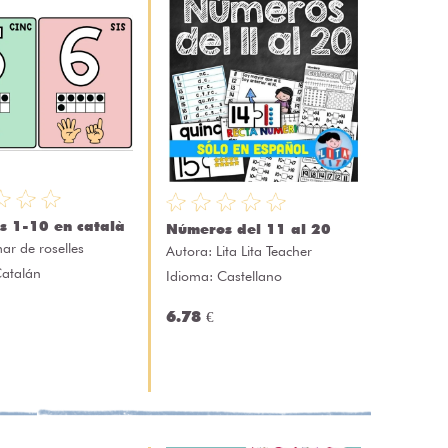
 1-10 en català
Números del 11 al 20
ar de roselles
Autora:
Lita Lita Teacher
Catalán
Idioma: Castellano
6.78 €