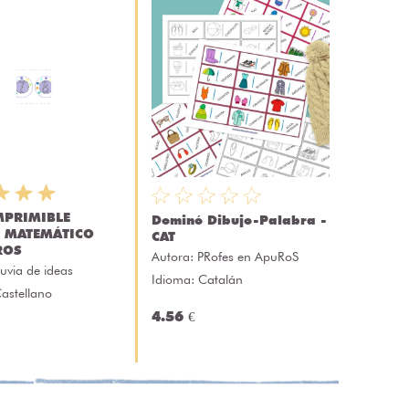
MPRIMIBLE
Dominó Dibujo-Palabra -
 MATEMÁTICO
CAT
ROS
Autora:
PRofes en ApuRoS
luvia de ideas
Idioma: Catalán
astellano
4.56 €