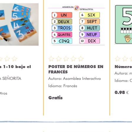
 1-10 bajo el
POSTER DE NÚMEROS EN
Números
FRANCÉS
Autora:
m
A SEÑORITA
Autora:
Asamblea Interactiva
Idioma: 
I
Idioma: Francés
0.98 €
tros
Gratis