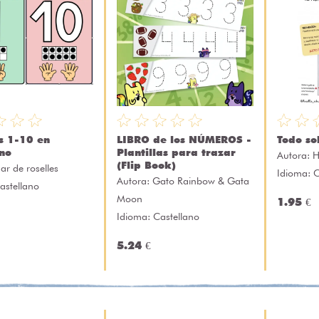
s 1-10 en
LIBRO de los NÚMEROS -
Todo so
ano
Plantillas para trazar
Autora:
H
(Flip Book)
ar de roselles
Idioma: C
Autora:
Gato Rainbow & Gata
astellano
Moon
1.95 €
Idioma: Castellano
5.24 €