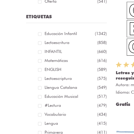
Oferta
(541)
ETIQUETAS
Educación Infantil
(1342)
Lectoescritura
(858)
INFANTIL
(660)
Matemáticas
(616)
ENGLISH
(589)
Letras 
reseguir
Lectoescriptura
(575)
Autora:
m
Llengua Catalana
(549)
Idioma: C
Educación Musical
(517)
Gratis
#lectura
(479)
Vocabulario
(434)
Lengua
(415)
Primavera
(411)