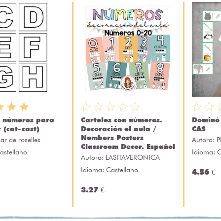
y números para
Carteles con números.
Dominó 
 (cat-cast)
Decoración el aula /
CAS
Numbers Posters
ar de roselles
Autora:
P
Classroom Decor. Español
astellano
Idioma: C
Autora:
LASITAVERONICA
Idioma: Castellano
4.56 €
3.27 €