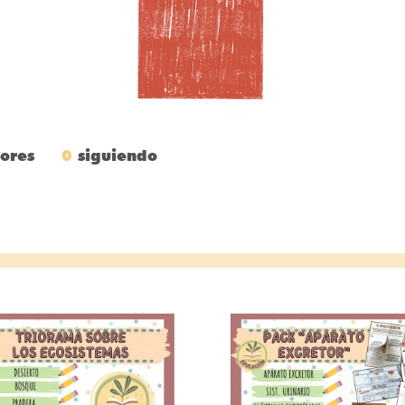
ores
0
siguiendo