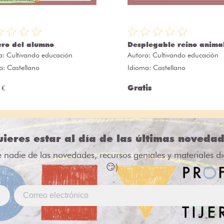
ero del alumno
Desplegable reino anima
a:
Cultivando educación
Autora:
Cultivando educación
a: Castellano
Idioma: Castellano
 €
Gratis
ieres estar al día de las últimas noveda
e nadie de las novedades, recursos geniales y materiales d
😏)