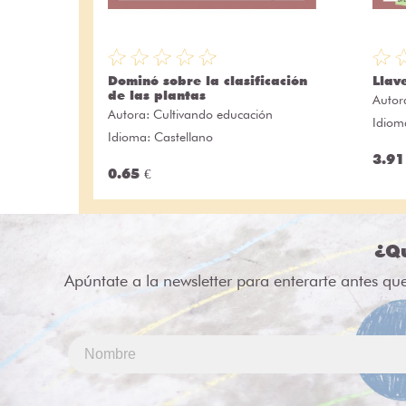
Dominó sobre la clasificación
Llav
de las plantas
Autor
Autora:
Cultivando educación
Idiom
Idioma: Castellano
3.91
0.65 €
¿Qu
Apúntate a la newsletter para enterarte antes qu