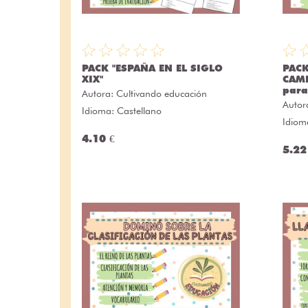
PACK "ESPAÑA EN EL SIGLO
PACK
XIX"
CAMB
para
Autora:
Cultivando educación
Autor
Idioma: Castellano
Idiom
4.10 €
5.22