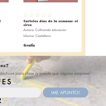
l
Carteles días de la semana: el
circo
Autora:
Cultivando educación
Idioma: Castellano
Gratis
des?
idácticos para clase (y puede que alguna sorpresa
¡ME APUNTO!