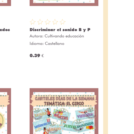
ados
Discriminar el sonido B y P
Autora:
Cultivando educación
Idioma: Castellano
0.39 €