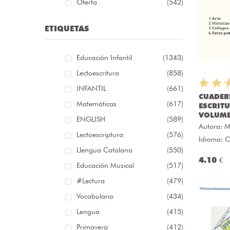
Oferta
(542)
ETIQUETAS
Educación Infantil
(1343)
Lectoescritura
(858)
INFANTIL
(661)
CUADER
Matemáticas
(617)
ESCRITU
VOLUME
ENGLISH
(589)
Autora:
M
Lectoescriptura
(576)
Idioma: C
Llengua Catalana
(550)
4.10 €
Educación Musical
(517)
#lectura
(479)
Vocabulario
(434)
Lengua
(415)
Primavera
(412)