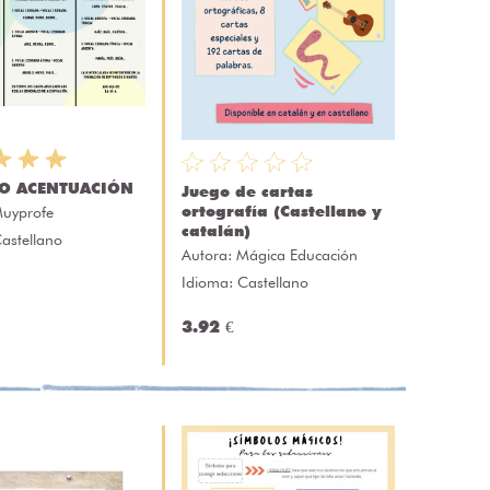
CO ACENTUACIÓN
Juego de cartas
ortografía (Castellano y
uyprofe
catalán)
astellano
Autora:
Mágica Educación
Idioma: Castellano
3.92 €