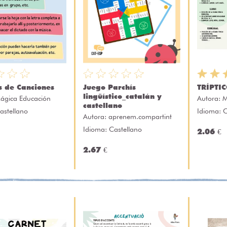
s de Canciones
Juego Parchís
TRÍPTI
lingüístico_catalán y
ágica Educación
Autora:
M
castellano
astellano
Idioma: C
Autora:
aprenem.compartint
Idioma: Castellano
2.06 €
2.67 €