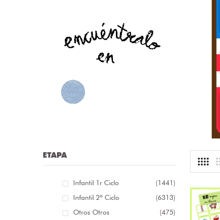
nfografía sobre las distintas clases de palabras /
nfografía sobre as distintas clases de palabras [...]
r:
librosolvidados
ioma: Castellano
.13 €
ETAPA
Infantil 1r Ciclo
(1441)
Infantil 2º Ciclo
(6313)
Otros Otros
(475)