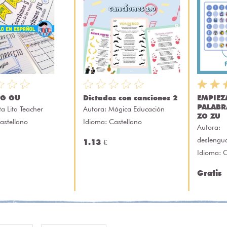
 G GU
Dictados con canciones 2
EMPIEZA
PALABR
ita Lita Teacher
Autora:
Mágica Educación
ZO ZU
astellano
Idioma: Castellano
Autora:
deslengu
1.13 €
Idioma: C
Gratis