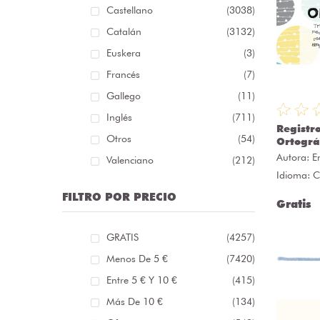
Castellano
(3038)
Catalán
(3132)
Euskera
(3)
Francés
(7)
Gallego
(11)
Inglés
(711)
Registr
Otros
(54)
Ortográ
Autora:
E
Valenciano
(212)
Idioma: C
FILTRO POR PRECIO
Gratis
GRATIS
(4257)
Menos De 5 €
(7420)
Entre 5 € Y 10 €
(415)
Más De 10 €
(134)