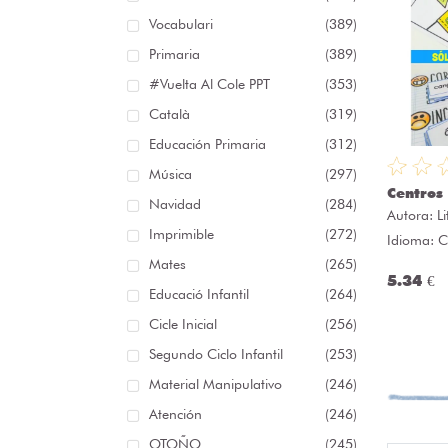
Vocabulari
(389)
Primaria
(389)
#Vuelta Al Cole PPT
(353)
Català
(319)
Educación Primaria
(312)
Música
(297)
Centros
Navidad
(284)
Autora:
L
Imprimible
(272)
Idioma: C
Mates
(265)
5.34 €
Educació Infantil
(264)
Cicle Inicial
(256)
Segundo Ciclo Infantil
(253)
Material Manipulativo
(246)
Atención
(246)
OTOÑO
(245)