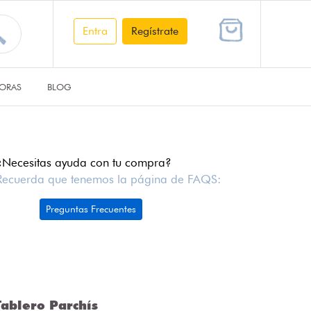
Entra
Regístrate
ORAS
BLOG
¿Necesitas ayuda con tu compra?
Recuerda que tenemos la página de FAQS:
Preguntas Frecuentes
ablero Parchís