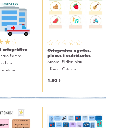
l ortográfico
Ortografia: agudes,
planes i esdrúixoles
haro Ramos.
Autora:
El diari blau
sdecharo
Idioma: Catalán
astellano
1.03 €