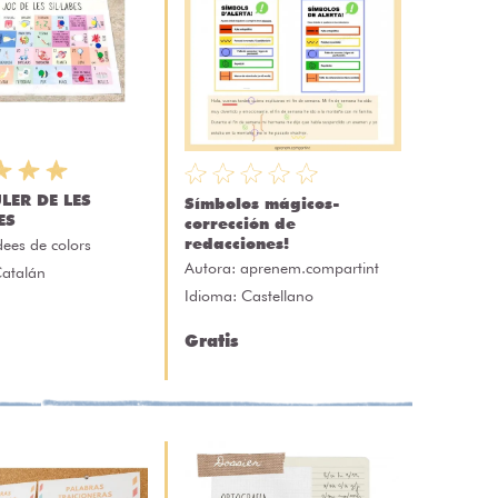
LER DE LES
Símbolos mágicos-
ES
corrección de
redacciones!
dees de colors
Autora:
aprenem.compartint
Catalán
Idioma: Castellano
Gratis