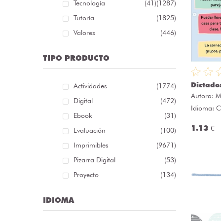
Tecnología
(41)
(1287)
Tutoría
(1825)
Valores
(446)
TIPO PRODUCTO
Dictado
Actividades
(1774)
Autora:
M
Digital
(472)
Idioma: C
Ebook
(31)
1.13 €
Evaluación
(100)
Imprimibles
(9671)
Pizarra Digital
(53)
Proyecto
(134)
IDIOMA