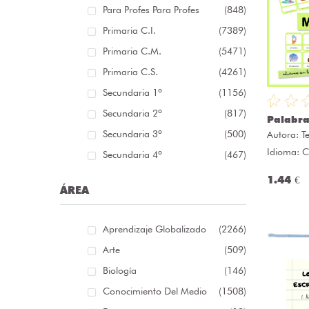
Para Profes Para Profes
(848)
Primaria C.I.
(7389)
Primaria C.M.
(5471)
Primaria C.S.
(4261)
Secundaria 1º
(1156)
Secundaria 2º
(817)
Palabra
Secundaria 3º
(500)
Autora:
T
Idioma: C
Secundaria 4º
(467)
1.44 €
ÁREA
Aprendizaje Globalizado
(2266)
Arte
(509)
Biología
(146)
Conocimiento Del Medio
(1508)