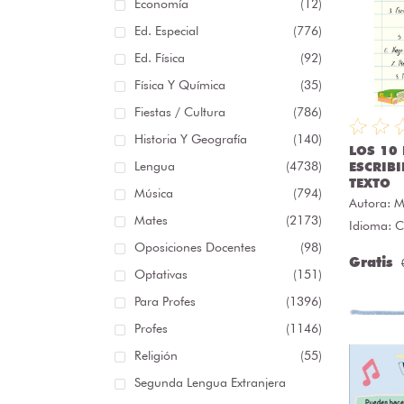
Economía
(12)
Ed. Especial
(776)
Ed. Física
(92)
Física Y Química
(35)
Fiestas / Cultura
(786)
Historia Y Geografía
(140)
LOS 10
Lengua
(4738)
ESCRIB
TEXTO
Música
(794)
Autora:
M
Mates
(2173)
Idioma: C
Oposiciones Docentes
(98)
Gratis
Optativas
(151)
Para Profes
(1396)
Profes
(1146)
Religión
(55)
Segunda Lengua Extranjera