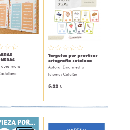
ABRAS
Targetes per practicar
ONERAS
ortografia catalana
 dues mans
Autora:
Emarmestra
astellano
Idioma: Catalán
5.22 €