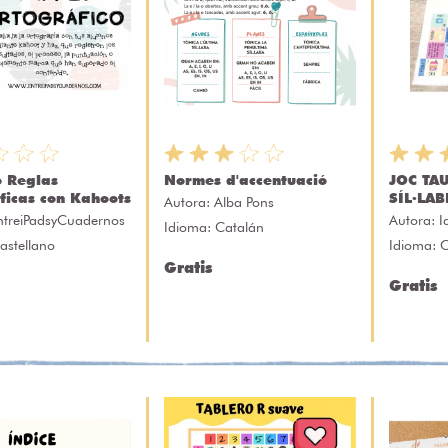
o Reglas
Normes d'accentuació
JOC TAU
ficas con Kahoots
SÍL·LAB
Autora:
Alba Pons
ntreiPadsyCuadernos
Autora:
I
Idioma: Catalán
astellano
Idioma: 
Gratis
Gratis