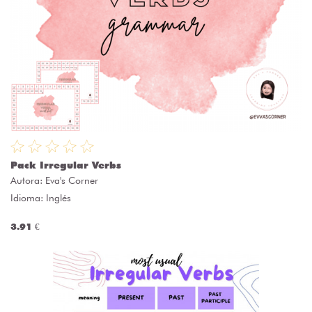
Pack Irregular Verbs
Autora:
Eva's Corner
Idioma: Inglés
3.91 €