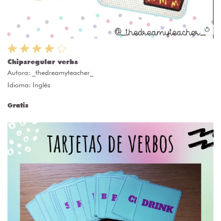
Chipsregular verbs
Autora:
_thedreamyteacher_
Idioma: Inglés
Gratis