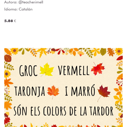
Autora:
@teacherimell
Idioma: Catalán
5.86 €