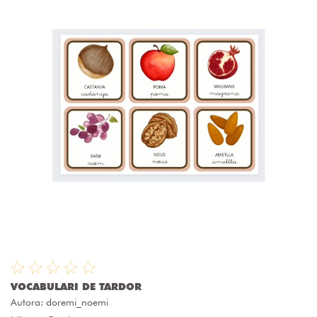
VOCABULARI DE TARDOR
Autora:
doremi_noemi