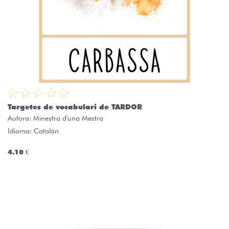
Targetes de vocabulari de TARDOR
Autora:
Minestra d'una Mestra
Idioma: Catalán
4.10 €