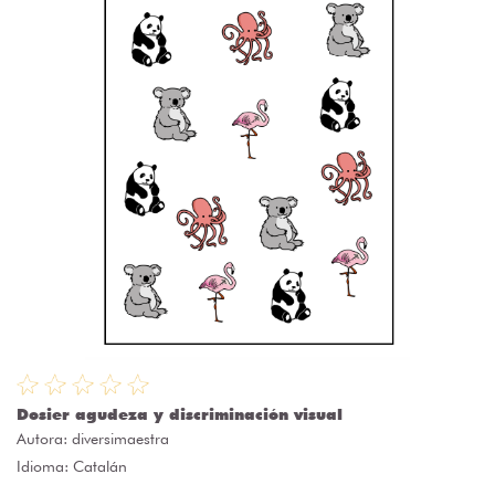
Dosier agudeza y discriminación visual
Autora:
diversimaestra
Idioma: Catalán