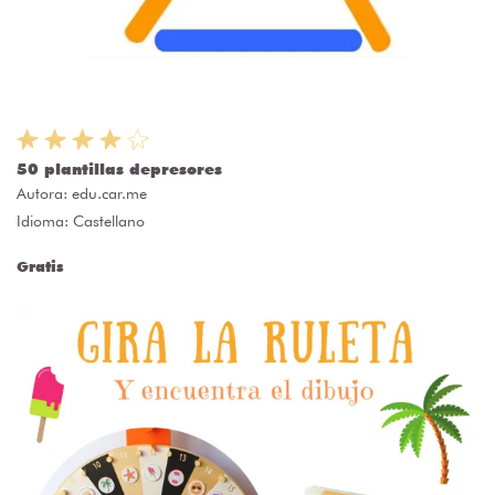
50 plantillas depresores
Autora:
edu.car.me
Idioma: Castellano
Gratis