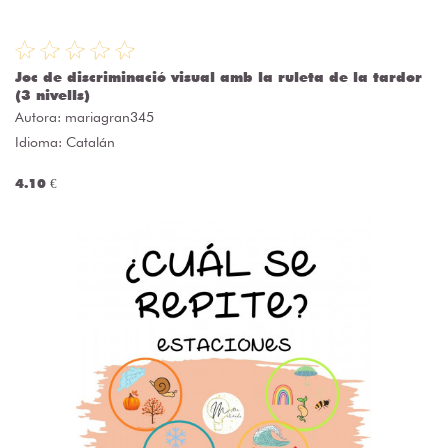
Joc de discriminació visual amb la ruleta de la tardor
(3 nivells)
Autora:
mariagran345
Idioma: Catalán
4.10 €