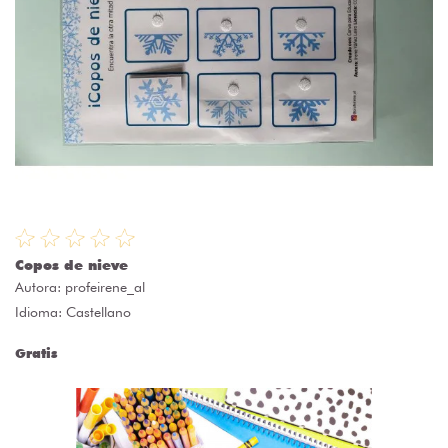
Copos de nieve
Autora:
profeirene_al
Idioma: Castellano
Gratis