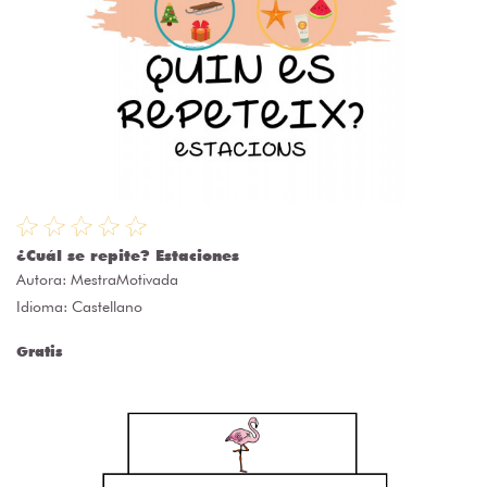
¿Cuál se repite? Estaciones
Autora:
MestraMotivada
Idioma: Castellano
Gratis