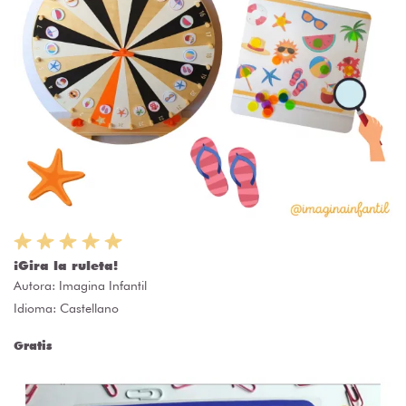
¡Gira la ruleta!
Autora:
Imagina Infantil
Idioma: Castellano
Gratis