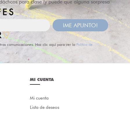
idácticos para clase (y puede que alguna sorpresa
¡ME APUNTO!
tras comunicaciones. Haz clic aquí para ver la
Política de
MI CUENTA
Mi cuenta
Lista de deseos