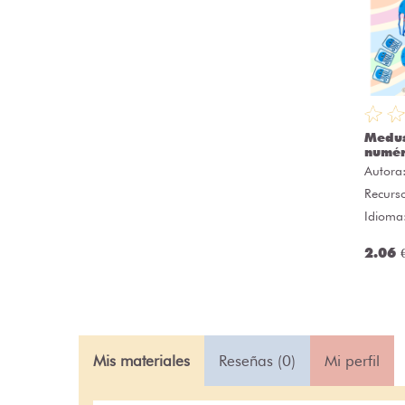
Medu
numér
Autora
Recurs
Idioma
2.06 
Mis materiales
Reseñas (0)
Mi perfil