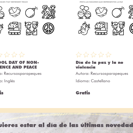
OOL DAY OF NON-
Día de la paz y la no
ENCE AND PEACE
violencia
a:
Recursosparapeques
Autora:
Recursosparapeques
a: Inglés
Idioma: Castellano
is
Gratis
ieres estar al día de las últimas noveda