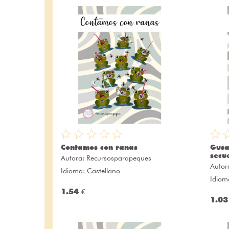
Contamos con ranas
Gusa
secu
Autora:
Recursosparapeques
Autor
Idioma: Castellano
Idiom
1.54 €
1.03