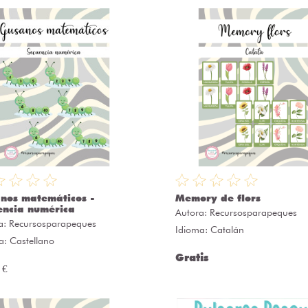
nos matemáticos -
Memory de flors
encia numérica
Autora:
Recursosparapeques
a:
Recursosparapeques
Idioma: Catalán
a: Castellano
Gratis
 €