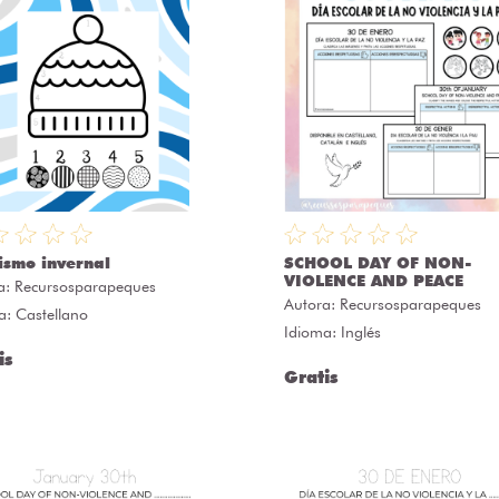
ismo invernal
SCHOOL DAY OF NON-
VIOLENCE AND PEACE
a:
Recursosparapeques
Autora:
Recursosparapeques
a: Castellano
Idioma: Inglés
is
Gratis