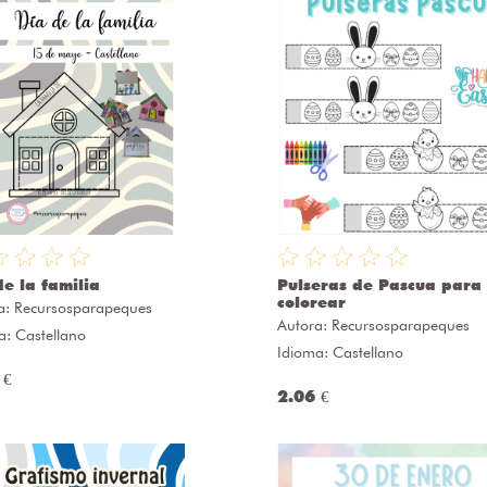
de la familia
Pulseras de Pascua para
colorear
a:
Recursosparapeques
Autora:
Recursosparapeques
a: Castellano
Idioma: Castellano
 €
2.06 €