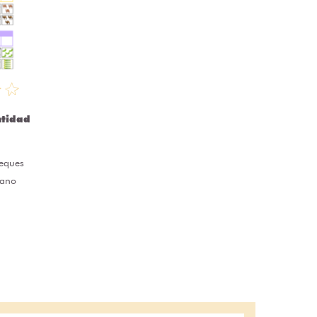
ntidad
eques
lano