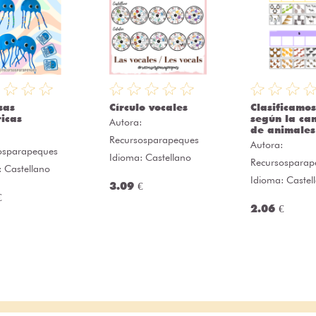
sas
Círculo vocales
Clasificamos
icas
según la ca
Autora:
de animales
:
Recursosparapeques
Autora:
osparapeques
Idioma: Castellano
Recursosparap
: Castellano
Idioma: Castel
3.09 €
€
2.06 €