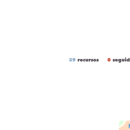
39
recursos
0
seguid