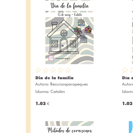
Dia de la família
Día 
Autora:
Recursosparapeques
Autor
Idioma: Catalán
Idiom
1.03 €
1.03