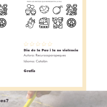
Dia de la Pau i la no violència
Autora:
Recursosparapeques
Idioma: Catalán
Gratis
des?