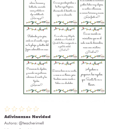
Adivinanzas Navidad
Autora:
@teacherimell