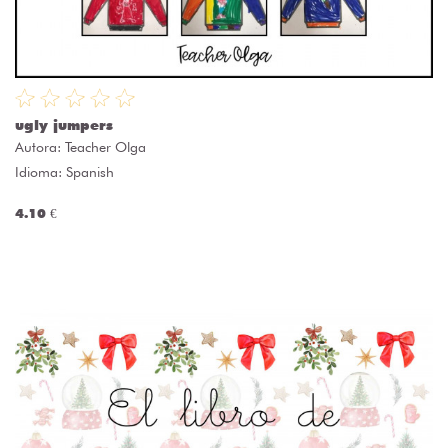
ugly jumpers
Autora:
Teacher Olga
Idioma: Spanish
4.10 €