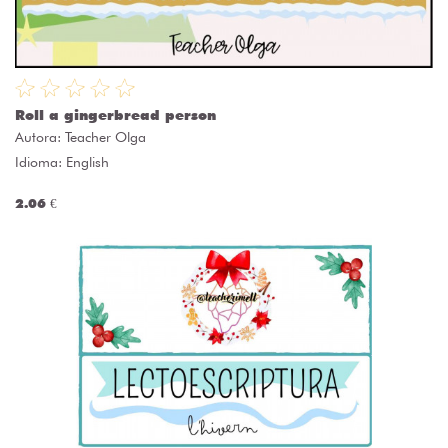
Roll a gingerbread person
Autora:
Teacher Olga
Idioma: English
2.06 €