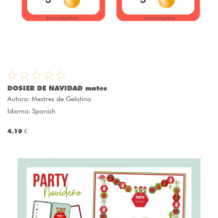
DOSIER DE NAVIDAD mates
Autora:
Mestres de Gelatina
Idioma: Spanish
4.10 €