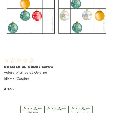
DOSSIER DE NADAL mates
Autora:
Mestres de Gelatina
Idioma: Catalan
4.10 €