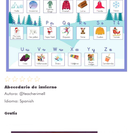
Abecedario de invierno
Autora:
@teacherimell
Idioma: Spanish
Gratis