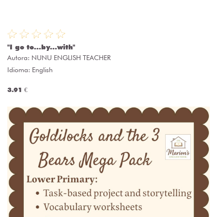
"I go to...by...with"
Autora:
NUNU ENGLISH TEACHER
Idioma: English
3.91 €