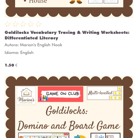
Goldilocks Vocabulary Tracing & Writing Worksheets:
Differentiated Literacy
Autora:
Marion's English Nook
Idioma: English
1.50 €