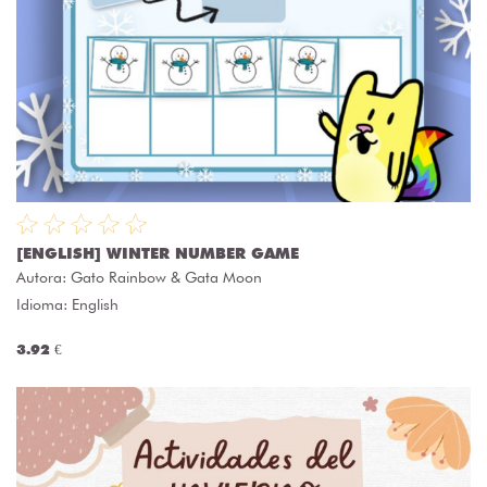
[ENGLISH] WINTER NUMBER GAME
Autora:
Gato Rainbow & Gata Moon
Idioma: English
3.92 €