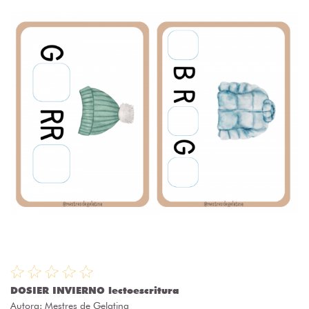
DOSIER INVIERNO lectoescritura
Autora:
Mestres de Gelatina