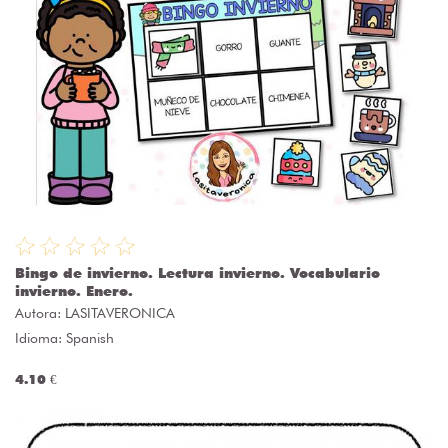
Bingo de invierno. Lectura invierno. Vocabulario
invierno. Enero.
Autora:
LASITAVERONICA
Idioma: Spanish
4.10 €