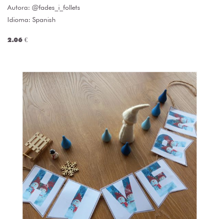
Autora:
@fades_i_follets
Idioma: Spanish
2.06 €