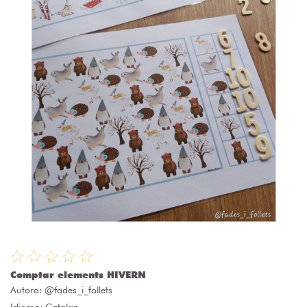
Comptar elements HIVERN
Autora:
@fades_i_follets