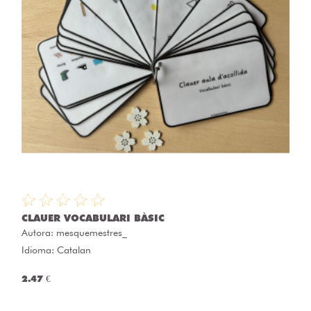
CLAUER VOCABULARI BÀSIC
Autora:
mesquemestres_
Idioma: Catalan
2.47 €