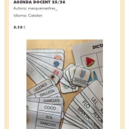
AGENDA DOCENT 25/26
Autora:
mesquemestres_
Idioma: Catalan
5.13 €