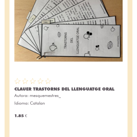
CLAUER TRASTORNS DEL LLENGUATGE ORAL
Autora:
mesquemestres_
Idioma: Catalan
1.85 €