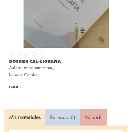
DOSSIER CAL•LIGRAFIA
Autora:
mesquemestres_
Idioma: Catalan
3.09 €
Mis materiales
Reseñas (0)
Mi perfil