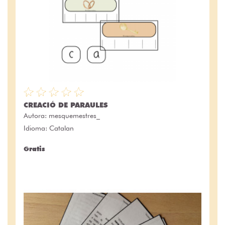
CREACIÓ DE PARAULES
Autora:
mesquemestres_
Idioma: Catalan
Gratis