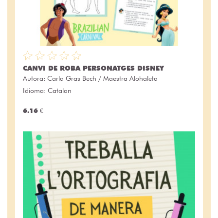
CANVI DE ROBA PERSONATGES DISNEY
Autora:
Carla Gras Bech / Maestra Alohaleta
Idioma: Catalan
6.16 €