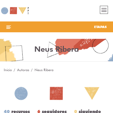
ETAPAS
Neus Ribera
Inicio
Autoras
Neus Ribera
40
recursos
6
seguidores
0
siguiendo