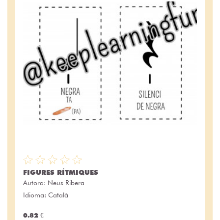
FIGURES RÍTMIQUES
Autora:
Neus Ribera
Idioma: Català
0.82 €