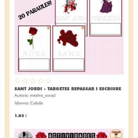
SANT JORDI - TARGETES REPASSAR I ESCRIURE
Autora:
mestra_social
Idioma: Català
1.03 €