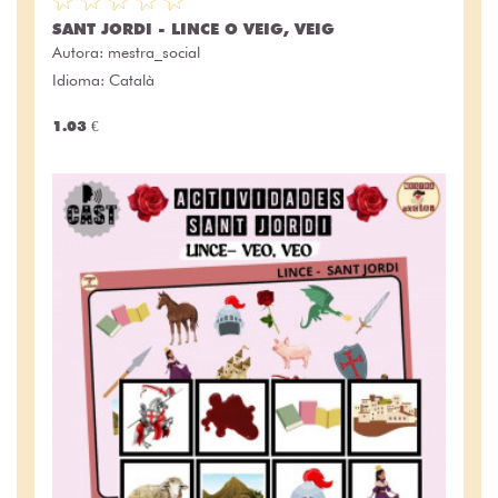
SANT JORDI - LINCE O VEIG, VEIG
Autora:
mestra_social
Idioma: Català
1.03 €