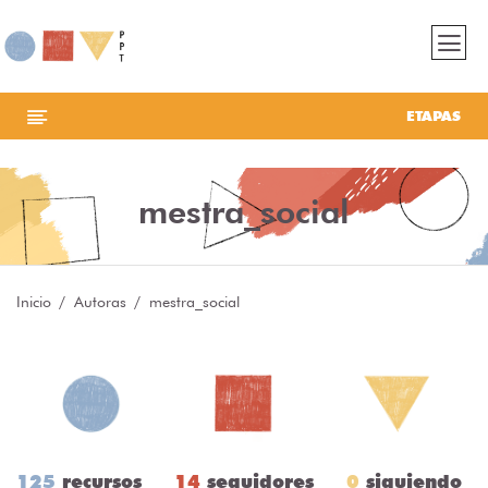
ETAPAS
mestra_social
Inicio
Autoras
mestra_social
125
recursos
14
seguidores
0
siguiendo