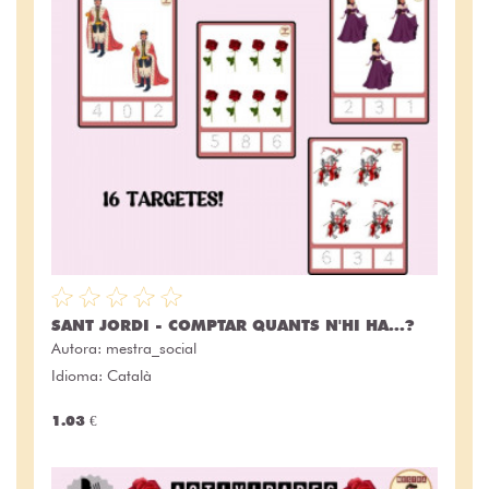
SANT JORDI - COMPTAR QUANTS N'HI HA...?
Autora:
mestra_social
Idioma: Català
1.03 €