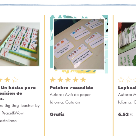
- Un básico para
Palabra escondida
Lapbook
osición de
Autora:
Avió de paper
Autora:
M
s.
Idioma: Catalán
Idioma: C
he Big Bag Teacher by
A Peace&Wow
Gratis
6.53 €
astellano