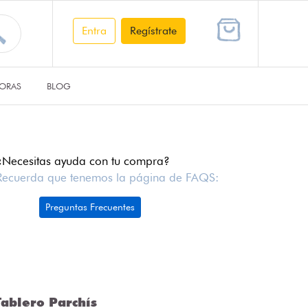
Entra
Regístrate
ORAS
BLOG
¿Necesitas ayuda con tu compra?
Recuerda que tenemos la página de FAQS:
Preguntas Frecuentes
ablero Parchís