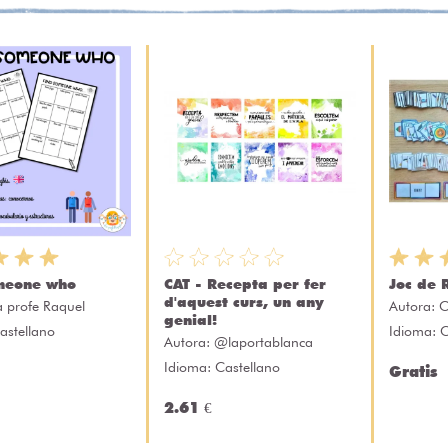
meone who
CAT - Recepta per fer
Joc de 
d'aquest curs, un any
a profe Raquel
Autora:
C
genial!
astellano
Idioma: 
Autora:
@laportablanca
Idioma: Castellano
Gratis
2.61 €