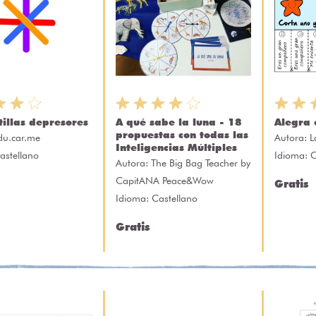
tillas depresores
A qué sabe la luna - 18
Alegra 
propuestas con todas las
du.car.me
Autora:
L
Inteligencias Múltiples
astellano
Idioma: C
Autora:
The Big Bag Teacher by
CapitANA Peace&Wow
Gratis
Idioma: Castellano
Gratis