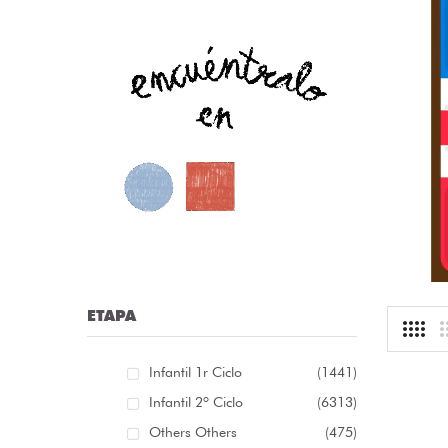
nfografía sobre las distintas clases de palabras /
nfografía sobre as distintas clases de palabras [...]
r:
librosolvidados
ioma: Castellano
.13 €
ETAPA
Infantil 1r Ciclo
(1441)
Infantil 2º Ciclo
(6313)
Others Others
(475)