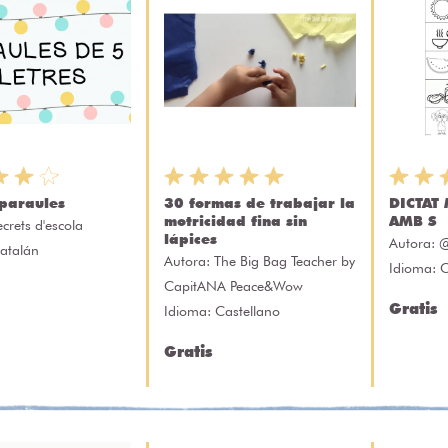
paraules
30 formas de trabajar la
DICTAT
motricidad fina sin
AMB S
ecrets d'escola
lápices
Autora:
@
atalán
Autora:
The Big Bag Teacher by
Idioma: C
CapitANA Peace&Wow
Gratis
Idioma: Castellano
Gratis