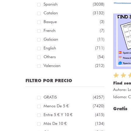
Spanish
(3038)
Catalan
(3132)
Basque
(3)
French
(7)
Galician
(11)
English
(711)
Others
(54)
Valencian
(212)
FILTRO POR PRECIO
Find so
Autora:
L
Idioma: C
GRATIS
(4257)
Menos De 5 €
(7420)
Gratis
Entre 5 € Y 10 €
(415)
Más De 10 €
(134)