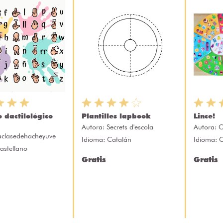
 dactilológico
Plantilles lapbook
Lince!
Autora:
Secrets d'escola
Autora:
C
aclasedehacheyuve
Idioma: Catalán
Idioma: 
astellano
Gratis
Gratis