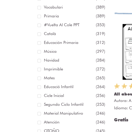
Vocabulari
(389)
Primaria
(389)
#Vuelta Al Cole PPT
(353)
Català
(319)
Educación Primaria
(312)
Música
(297)
Navidad
(284)
Imprimible
(272)
Mates
(265)
Educació Infantil
(264)
All abo
Cicle Inicial
(256)
Autora:
A
Segundo Ciclo Infantil
(253)
Idioma: C
Material Manipulativo
(246)
Gratis
Atención
(246)
OTOÑO
(245)