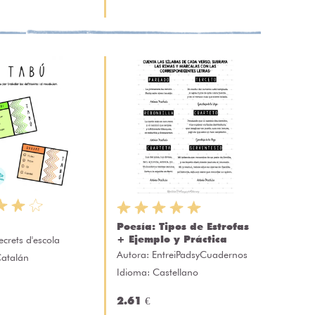
Poesía: Tipos de Estrofas
+ Ejemplo y Práctica
ecrets d'escola
Autora:
EntreiPadsyCuadernos
Catalán
Idioma: Castellano
2.61 €