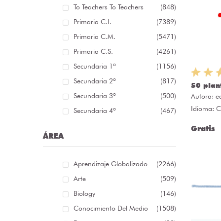
To Teachers To Teachers
(848)
Primaria C.I.
(7389)
Primaria C.M.
(5471)
Primaria C.S.
(4261)
Secundaria 1º
(1156)
Secundaria 2º
(817)
50 plan
Secundaria 3º
(500)
Autora:
e
Idioma: C
Secundaria 4º
(467)
Gratis
ÁREA
Aprendizaje Globalizado
(2266)
Arte
(509)
Biology
(146)
Conocimiento Del Medio
(1508)