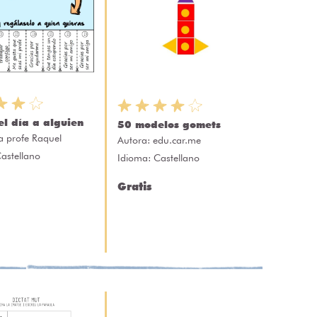
el día a alguien
50 modelos gomets
a profe Raquel
Autora:
edu.car.me
astellano
Idioma: Castellano
Gratis