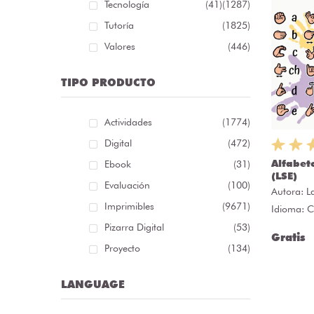
Tecnología
(41)
(1287)
Tutoría
(1825)
Valores
(446)
TIPO PRODUCTO
Actividades
(1774)
Digital
(472)
Alfabeto
Ebook
(31)
(LSE)
Evaluación
(100)
Autora:
L
Imprimibles
(9671)
Idioma: C
Pizarra Digital
(53)
Gratis
Proyecto
(134)
LANGUAGE