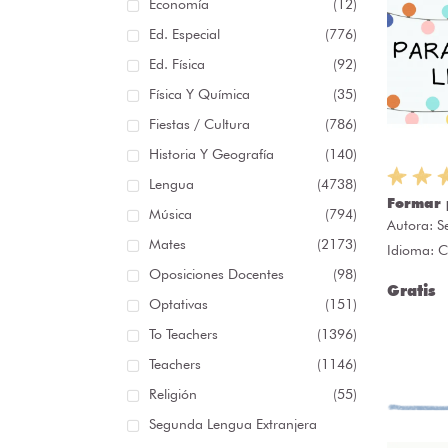
Economía
(12)
Ed. Especial
(776)
Ed. Física
(92)
Física Y Química
(35)
Fiestas / Cultura
(786)
Historia Y Geografía
(140)
Lengua
(4738)
Formar 
Música
(794)
Autora:
S
Mates
(2173)
Idioma: C
Oposiciones Docentes
(98)
Gratis
Optativas
(151)
To Teachers
(1396)
Teachers
(1146)
Religión
(55)
Segunda Lengua Extranjera