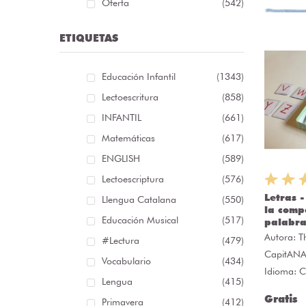
Oferta
(542)
ETIQUETAS
Educación Infantil
(1343)
Lectoescritura
(858)
INFANTIL
(661)
Matemáticas
(617)
ENGLISH
(589)
Lectoescriptura
(576)
Letras 
Llengua Catalana
(550)
la comp
Educación Musical
(517)
palabra
Autora:
T
#lectura
(479)
CapitAN
Vocabulario
(434)
Idioma: C
Lengua
(415)
Gratis
Primavera
(412)