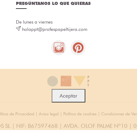
PREGÚNTANOS LO QUE QUIERAS
De lunes a viernes
holappt@profespapeltijera.com
Aceptar
lítica de Privacidad
|
Aviso legal
|
Política de cookies
|
Condiciones de Ve
S SL | NIF: B67597468 | AVDA. OLOF PALME Nº10 | 