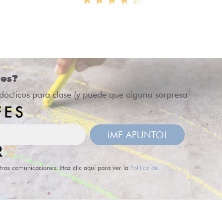
des?
idácticos para clase (y puede que alguna sorpresa
¡ME APUNTO!
tras comunicaciones. Haz clic aquí para ver la
Política de