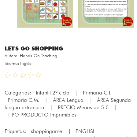
LET'S GO SHOPPING
Autora:
Hands-On Teaching
Idioma: Inglés
Categorias:
Infantil 2º ciclo
|
Primaria C.I.
|
Primaria C.M.
|
ÁREA Lengua
|
ÁREA Segunda
lengua extranjera
|
PRECIO Menos de 5 €
|
TIPO PRODUCTO Imprimibles
Etiquetas:
shoppingame
|
ENGLISH
|