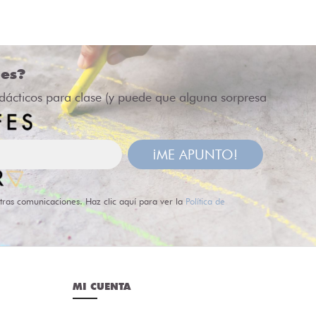
des?
idácticos para clase (y puede que alguna sorpresa
¡ME APUNTO!
tras comunicaciones. Haz clic aquí para ver la
Política de
MI CUENTA