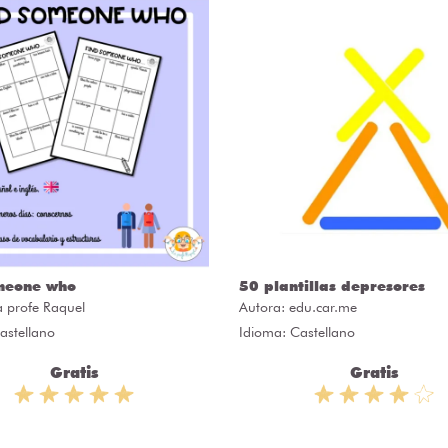
meone who
50 plantillas depresores
a profe Raquel
Autora:
edu.car.me
astellano
Idioma: Castellano
Gratis
Gratis