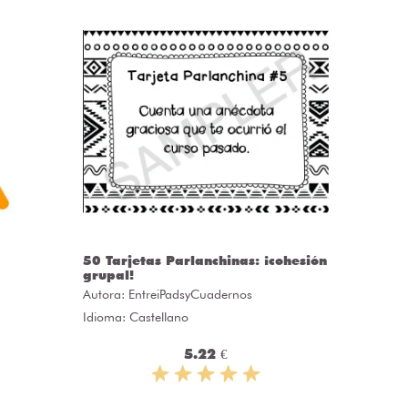
50 Tarjetas Parlanchinas: ¡cohesión
CLASS
grupal!
Autora:
C
Autora:
EntreiPadsyCuadernos
Idioma: 
Idioma: Castellano
5.22 €