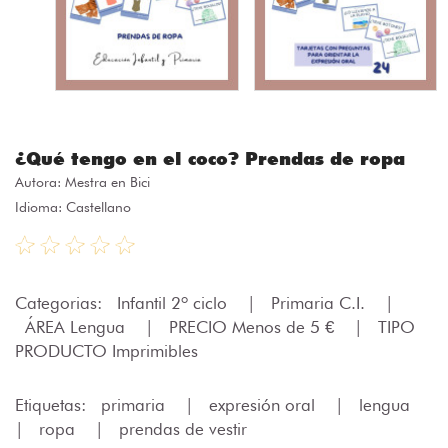
¿Qué tengo en el coco? Prendas de ropa
Autora:
Mestra en Bici
Idioma: Castellano
Categorias:
Infantil 2º ciclo
|
Primaria C.I.
|
ÁREA Lengua
|
PRECIO Menos de 5 €
|
TIPO
PRODUCTO Imprimibles
Etiquetas:
primaria
|
expresión oral
|
lengua
|
ropa
|
prendas de vestir