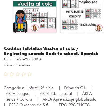
Sonidos iniciales Vuelta al cole /
Beginning sounds Back to school. Spanish
Autora:
LASITAVERONICA
Idioma: Castellano
Categorias:
Infantil 2º ciclo
|
Primaria C.I.
|
ÁREA Lengua
|
ÁREA Ed. especial
|
ÁREA
Fiestas / Cultura
|
ÁREA Aprendizaje globalizado
|
PRECIO Menos de 5 €
|
TIPO PRODUCTO