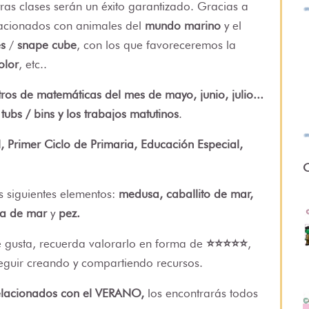
ras clases serán un éxito garantizado. Gracias a
elacionados con animales del
mundo marino
y el
es
/
snape cube
, con los que favoreceremos la
olor
, etc..
ros de matemáticas del mes de mayo, junio, julio...
ubs / bins y los trabajos matutinos
.
l, Primer Ciclo de Primaria, Educación Especial,
O
s siguientes elementos:
medusa, caballito de mar,
lla de mar
y
pez.
te gusta, recuerda valorarlo en forma de
⭐⭐⭐⭐⭐
,
eguir creando y compartiendo recursos.
relacionados con el VERANO,
los encontrarás todos