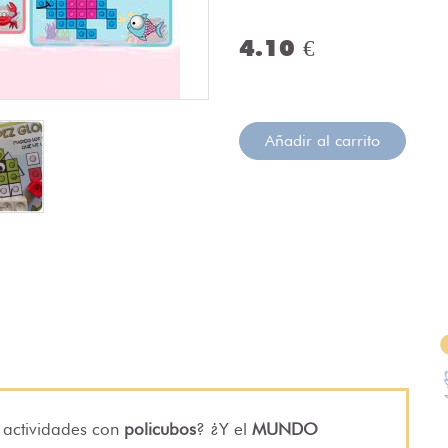
4.10 €
Añadir al carrito
s actividades con
policubos
? ¿Y el
MUNDO