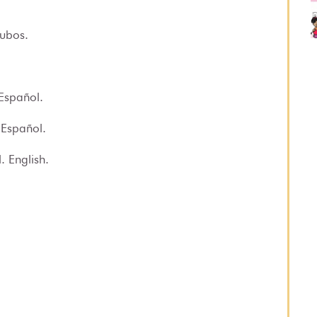
cubos
.
 Español.
 Español.
. English.