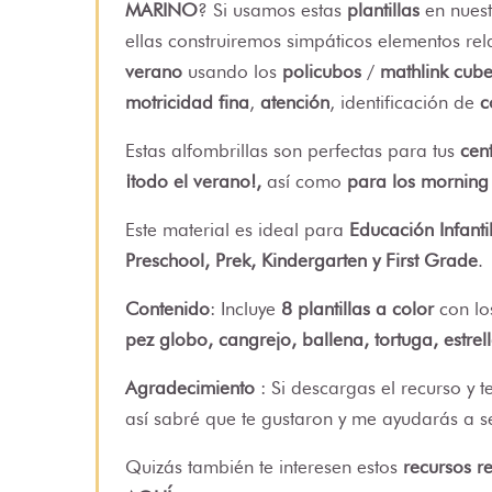
MARINO
? Si usamos estas
plantillas
en nuest
ellas construiremos simpáticos elementos r
verano
usando los
policubos
/
mathlink cub
motricidad fina
,
atención
, identificación de
c
Estas alfombrillas son perfectas para tus
cent
¡todo el verano!,
así como
para los morning t
Este material es ideal para
Educación Infanti
Preschool, Prek, Kindergarten y First Grade
.
Contenido
: Incluye
8 plantillas a color
con lo
pez globo, cangrejo, ballena, tortuga, estre
Agradecimiento
: Si descargas el recurso y 
así sabré que te gustaron y me ayudarás a s
Quizás también te interesen estos
recursos 