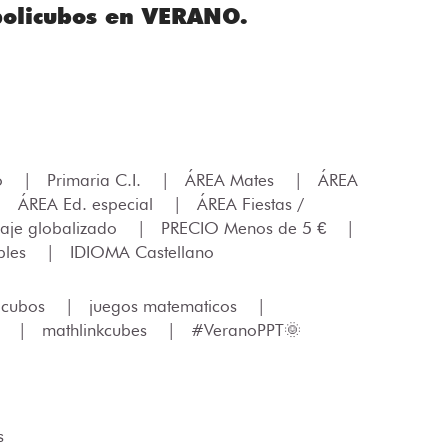
policubos en VERANO.
lo
|
Primaria C.I.
|
ÁREA Mates
|
ÁREA
|
ÁREA Ed. especial
|
ÁREA Fiestas /
aje globalizado
|
PRECIO Menos de 5 €
|
bles
|
IDIOMA Castellano
icubos
|
juegos matematicos
|
s
|
mathlinkcubes
|
#VeranoPPT🌞
s