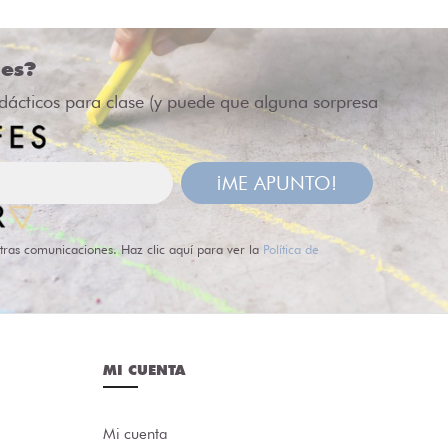
des?
idácticos para clase (y puede que alguna sorpresa
¡ME APUNTO!
tras comunicaciones. Haz clic aquí para ver la
Política de
MI CUENTA
Mi cuenta