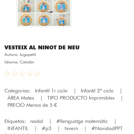
VESTEIX AL NINOT DE NEU
Autora:
Jugapetit
Idioma: Catalán
Categorias:
Infantil 1r ciclo
|
Infantil 2º ciclo
|
ÁREA Mates
|
TIPO PRODUCTO Imprimibles
|
PRECIO Menos de 5 €
Etiquetas:
nadal
|
#llenguatge matemàtic
|
INFANTIL
|
#p3
|
hivern
|
#NavidadPPT