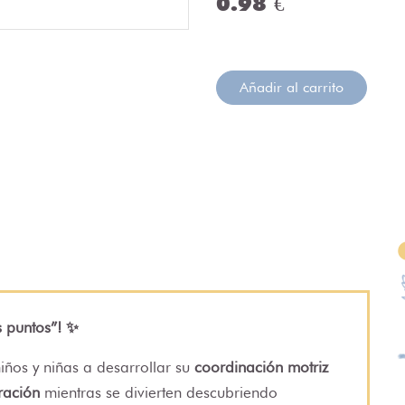
0.98 €
Añadir al carrito
s puntos”! ✨
iños y niñas a desarrollar su
coordinación motriz
ración
mientras se divierten descubriendo