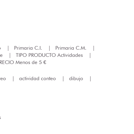
lo
|
Primaria C.I.
|
Primaria C.M.
|
te
|
TIPO PRODUCTO Actividades
|
RECIO Menos de 5 €
teo
|
actividad conteo
|
dibujo
|
s