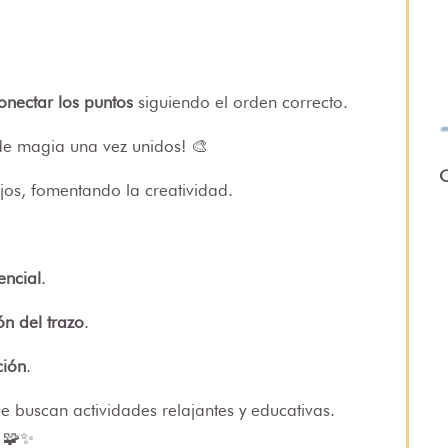
onectar los puntos
siguiendo el orden correcto.
de magia una vez unidos! 🎨
O
jos, fomentando la creatividad.
encial
.
ón del trazo
.
ción
.
e buscan actividades relajantes y educativas.
! 🧩✨