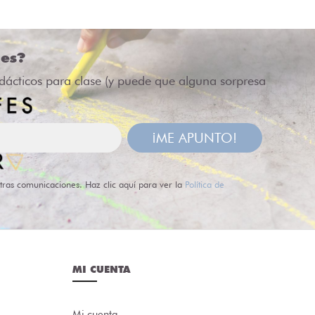
des?
idácticos para clase (y puede que alguna sorpresa
¡ME APUNTO!
tras comunicaciones. Haz clic aquí para ver la
Política de
MI CUENTA
Mi cuenta