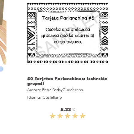
50 Tarjetas Parlanchinas: ¡cohesión
CLASS
grupal!
Autora:
C
Autora:
EntreiPadsyCuadernos
Idioma: 
Idioma: Castellano
5.22 €