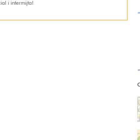
al i intermijta!
O