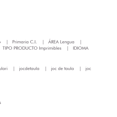
lo
|
Primaria C.I.
|
ÁREA Lengua
|
TIPO PRODUCTO Imprimibles
|
IDIOMA
lari
|
jocdetaula
|
joc de taula
|
joc
s