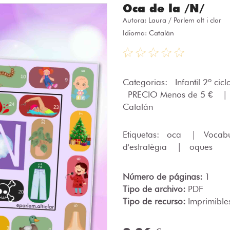
Oca de la /N/
Autora:
Laura / Parlem alt i clar
Idioma: Catalán
Categorias:
Infantil 2º cic
PRECIO Menos de 5 €
|
Catalán
Etiquetas:
oca
|
Vocabu
d'estratègia
|
oques
Número de páginas:
1
Tipo de archivo:
PDF
Tipo de recurso:
Imprimible