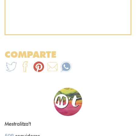
COMPARTE
Mestralitza't
509
seguidores