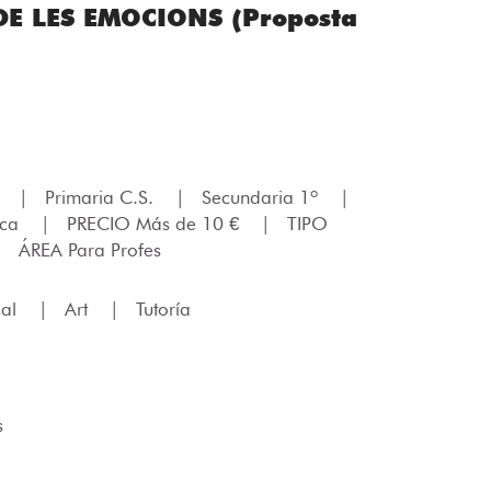
DE LES EMOCIONS (Proposta
.
|
Primaria C.S.
|
Secundaria 1º
|
ica
|
PRECIO Más de 10 €
|
TIPO
|
ÁREA Para Profes
cal
|
Art
|
Tutoría
s