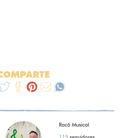
COMPARTE
Racó Musical
115
seguidores