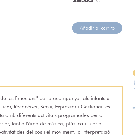
Añadir al carrito
 de les Emocions" per a acompanyar als infants a
ificar, Reconèixer, Sentir, Expressar i Gestionar les
a amb diferents activitats programades per a
rior, tant a l'àrea de música, plàstica i tutoria.
reativitat des del cos i el moviment, la interpretació,