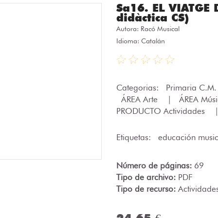
Sa16. EL VIATGE 
didàctica CS)
Autora:
Racó Musical
Idioma: Catalán
Categorias:
Primaria C.M
ÁREA Arte
|
ÁREA Mús
PRODUCTO Actividades
Etiquetas:
educación musi
Número de páginas:
69
Tipo de archivo:
PDF
Tipo de recurso:
Actividade
24.65 €