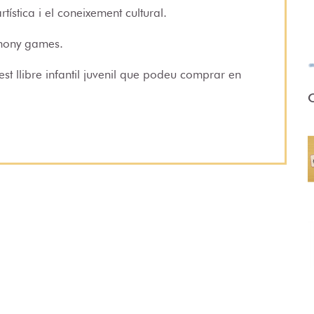
rtística i el coneixement cultural.
mony games.
 llibre infantil juvenil que podeu comprar en
O