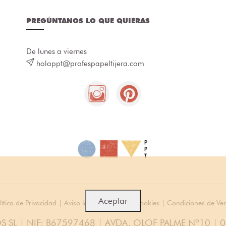
PREGÚNTANOS LO QUE QUIERAS
De lunes a viernes
holappt@profespapeltijera.com
Aceptar
lítica de Privacidad
|
Aviso legal
|
Política de cookies
|
Condiciones de Ve
S SL | NIF: B67597468 | AVDA. OLOF PALME Nº10 | 