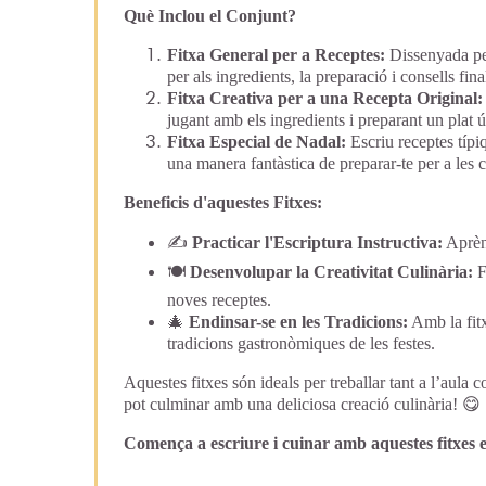
Què Inclou el Conjunt?
Fitxa General per a Receptes:
Dissenyada per
per als ingredients, la preparació i consells fina
Fitxa Creativa per a una Recepta Original:
jugant amb els ingredients i preparant un plat ú
Fitxa Especial de Nadal:
Escriu receptes típiq
una manera fantàstica de preparar-te per a les c
Beneficis d'aquestes Fitxes:
✍
️
Practicar l'Escriptura Instructiva:
Aprèn 
🍽️
Desenvolupar la Creativitat Culinària:
F
noves receptes.
🎄
Endinsar-se en les Tradicions:
Amb la fitx
tradicions gastronòmiques de les festes.
Aquestes fitxes són ideals per treballar tant a l’aula 
pot culminar amb una deliciosa creació culinària! 😋
Comença a escriure i cuinar amb aquestes fitxes e