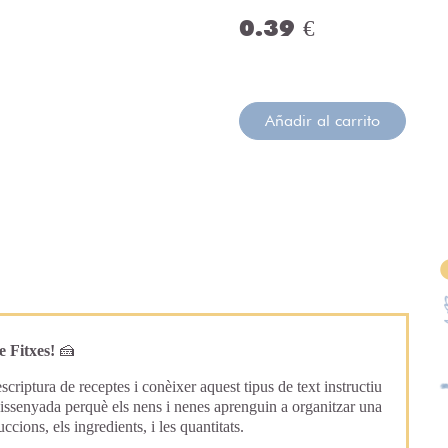
0.39 €
Añadir al carrito
🍰
 Fitxes!
escriptura de receptes i conèixer aquest tipus de text instructiu
 dissenyada perquè els nens i nenes aprenguin a organitzar una
ccions, els ingredients, i les quantitats.