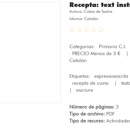
Recepta: text inst
Autora:
Calaix de Sastre
Idioma: Catalán
Categorias:
Primaria C.I.
PRECIO Menos de 5 €
|
Catalán
Etiquetas:
expressioescrita
recepta de cuina
|
tex
|
escriure
Número de páginas:
3
Tipo de archivo:
PDF
Tipo de recurso:
Actividade