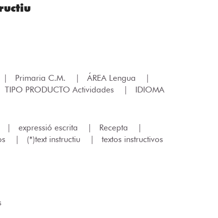
ructiu
|
Primaria C.M.
|
ÁREA Lengua
|
TIPO PRODUCTO Actividades
|
IDIOMA
|
expressió escrita
|
Recepta
|
tos
|
(*)text instructiu
|
textos instructivos
s