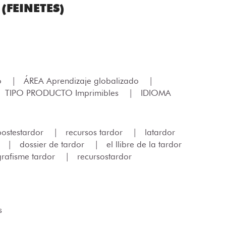
(FEINETES)
lo
|
ÁREA Aprendizaje globalizado
|
TIPO PRODUCTO Imprimibles
|
IDIOMA
postestardor
|
recursos tardor
|
latardor
|
dossier de tardor
|
el llibre de la tardor
grafisme tardor
|
recursostardor
s