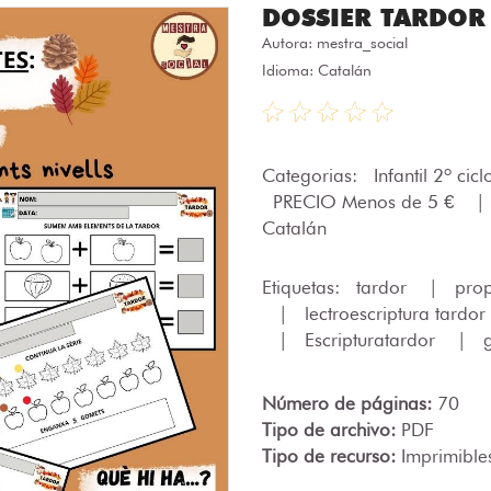
DOSSIER TARDOR 
Autora:
mestra_social
Idioma: Catalán
Categorias:
Infantil 2º cic
PRECIO Menos de 5 €
|
Catalán
Etiquetas:
tardor
|
pro
|
lectroescriptura tardor
|
Escripturatardor
|
Número de páginas:
70
Tipo de archivo:
PDF
Tipo de recurso:
Imprimible