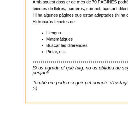
Amb aquest dossier de més de 70 PÀGINES podràs t
feientes de lletres, números, sumant, buscant diferè
Hi ha algunes pàgines que estan adaptades (hi ha dif
Hi trobaràs feinetes de:
Llengua
Matemàtiques 
Buscar les diferències 
Pintar, etc. 
***********************************************
Si us agrada el què faig, no us oblideu de se
penjant!
També em podeu seguir pel compte d'Insta
;-)