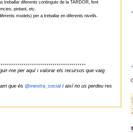
reballar diferents continguts de la TARDOR, fent
ncies, pintant, etc.
erents models) per a treballar en diferents nivells.
******************************************
guir-me per aquí i valorar els recursos que vaig
O
gram que és
@mestra_social
i així no us perdeu res