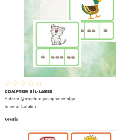
COMPTEM SÍL·LABES
Autora:
@aventura.joc.aprenentatge
Idioma: Catalán
Gratis