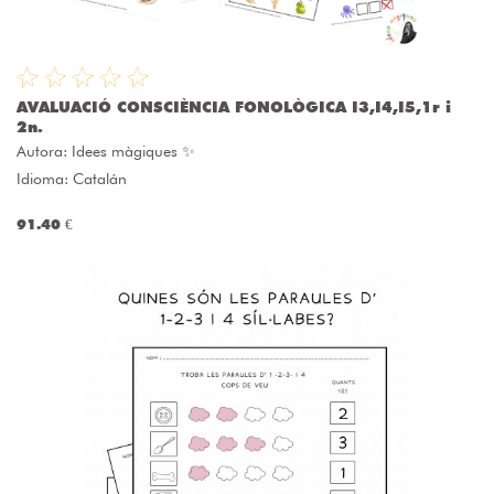
AVALUACIÓ CONSCIÈNCIA FONOLÒGICA I3,I4,I5,1r i
2n.
Autora:
Idees màgiques ✨
Idioma: Catalán
91.40 €