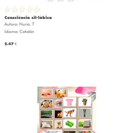
Consciència sil·làbica
Autora:
Nuria. T
Idioma: Catalán
2.47 €