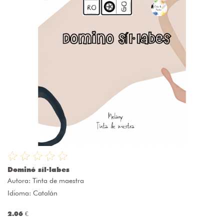
Dominó síl·labes
Autora:
Tinta de maestra
Idioma: Catalán
2.06 €