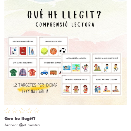
Què he llegit?
Autora:
@et.mestra