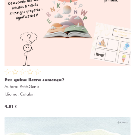
Per quina lletra comença?
Autora:
PetitsGenis
Idioma: Catalán
4.51 €