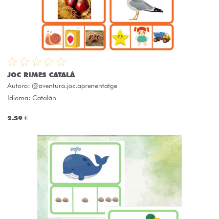
JOC RIMES CATALÀ
Autora:
@aventura.joc.aprenentatge
Idioma: Catalán
2.59 €