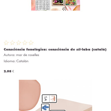
Consciència fonològica: consciència de síl·laba (català)
Autora:
mar de roselles
Idioma: Catalán
2.98 €