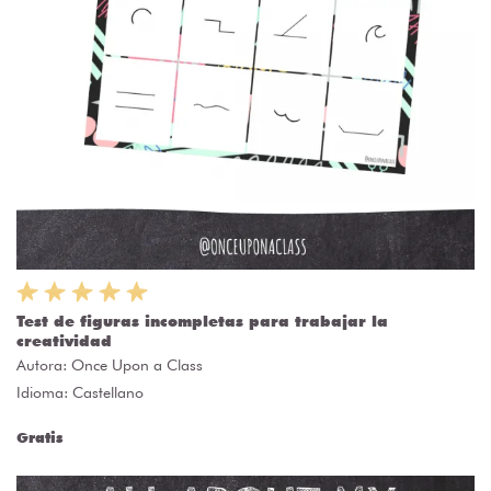
Test de figuras incompletas para trabajar la
creatividad
Autora:
Once Upon a Class
Idioma: Castellano
Gratis