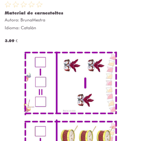
Material de carnestoltes
Autora:
BrunaMestra
Idioma: Catalán
3.09 €