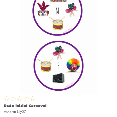
Roda inicial Carnaval
Autora:
Lily07