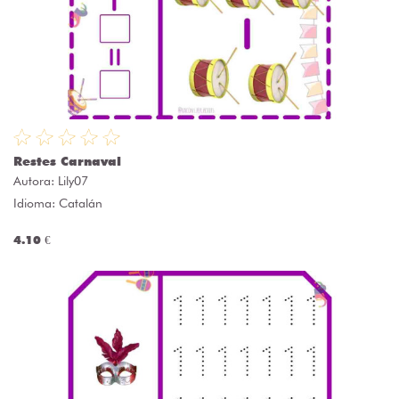
Restes Carnaval
Autora:
Lily07
Idioma: Catalán
4.10 €