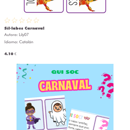
Síl·labes Carnaval
Autora:
Lily07
Idioma: Catalán
4.10 €