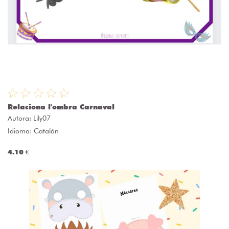
Relaciona l'ombra Carnaval
Autora:
Lily07
Idioma: Catalán
4.10 €