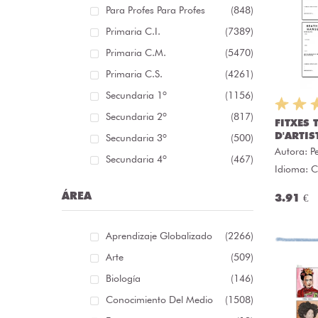
Para Profes Para Profes
(848)
Primaria C.I.
(7389)
Primaria C.M.
(5470)
Primaria C.S.
(4261)
Secundaria 1º
(1156)
Secundaria 2º
(817)
FITXES 
D'ARTIS
Secundaria 3º
(500)
Autora:
P
Secundaria 4º
(467)
Idioma: C
ÁREA
3.91 €
Aprendizaje Globalizado
(2266)
Arte
(509)
Biología
(146)
Conocimiento Del Medio
(1508)