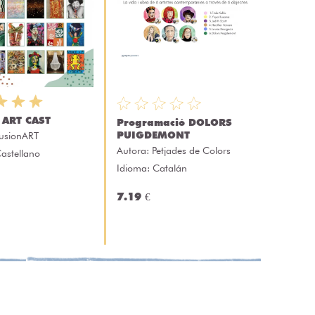
 ART CAST
Programació DOLORS
PUIGDEMONT
usionART
Autora:
Petjades de Colors
astellano
Idioma: Catalán
7.19 €