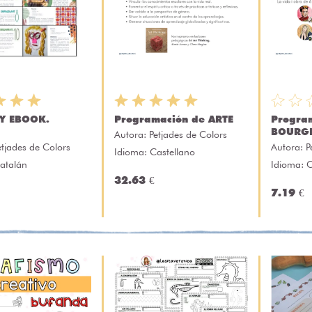
TY EBOOK.
Programación de ARTE
Progra
BOURG
Autora:
Petjades de Colors
etjades de Colors
Autora:
P
Idioma: Castellano
atalán
Idioma: 
32.63 €
7.19 €