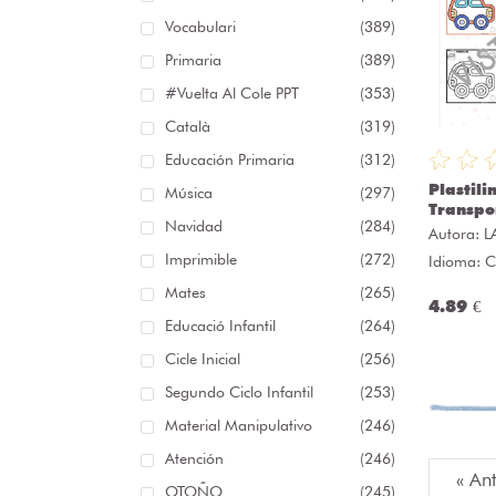
Vocabulari
(389)
Primaria
(389)
#Vuelta Al Cole PPT
(353)
Català
(319)
Educación Primaria
(312)
Plastil
Música
(297)
Transpo
Navidad
(284)
Autora:
L
Imprimible
(272)
Idioma: C
Mates
(265)
4.89 €
Educació Infantil
(264)
Cicle Inicial
(256)
Segundo Ciclo Infantil
(253)
Material Manipulativo
(246)
Atención
(246)
« An
OTOÑO
(245)