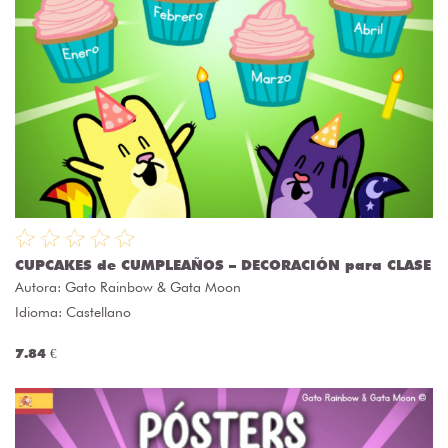
CUPCAKES de CUMPLEAÑOS – DECORACIÓN para CLASE
Autora:
Gato Rainbow & Gata Moon
Idioma: Castellano
7.84 €