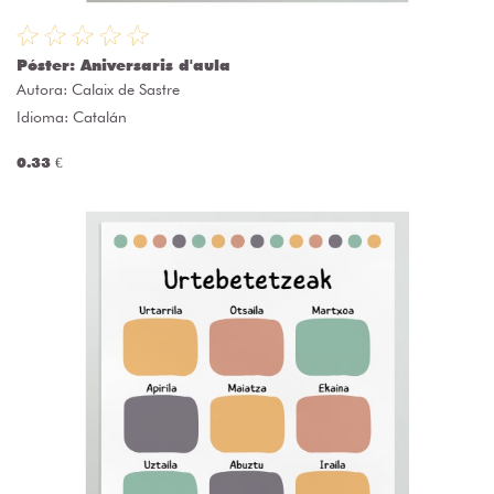
Póster: Aniversaris d'aula
Autora:
Calaix de Sastre
Idioma: Catalán
0.33 €