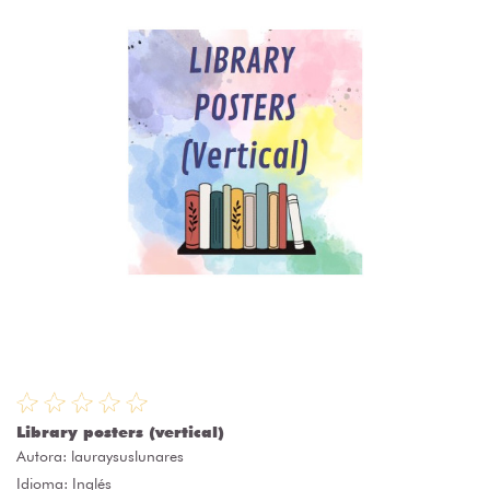
Library posters (vertical)
Autora:
lauraysuslunares
Idioma: Inglés