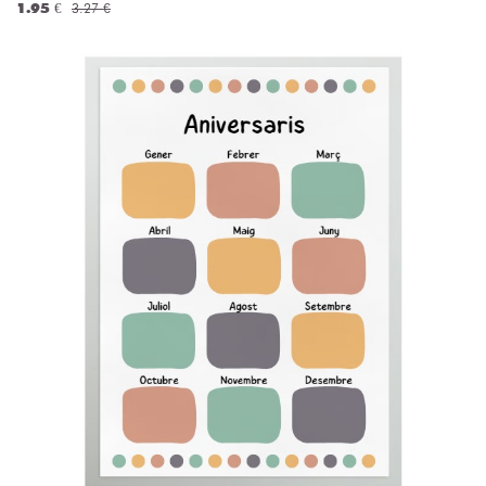
1.95 €
3.27 €