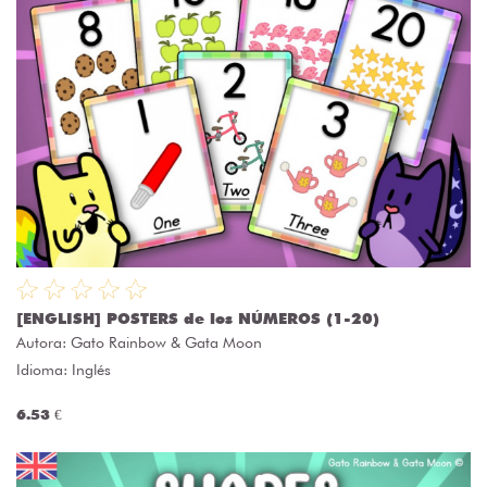
[ENGLISH] POSTERS de los NÚMEROS (1-20)
Autora:
Gato Rainbow & Gata Moon
Idioma: Inglés
6.53 €