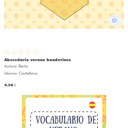
Abecedario verano banderines
Autora:
Berta
Idioma: Castellano
4.56 €