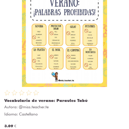
Vocabulario de verano: Paraules Tabú
Autora:
@miss.teacher.te
Idioma: Castellano
3.09 €