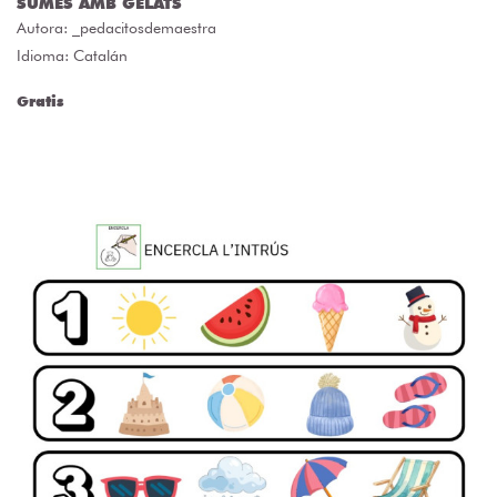
SUMES AMB GELATS
Autora:
_pedacitosdemaestra
Idioma: Catalán
Gratis