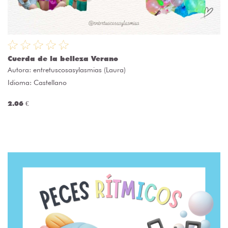
Cuerda de la belleza Verano
Autora:
entretuscosasylasmias (Laura)
Idioma: Castellano
2.06 €