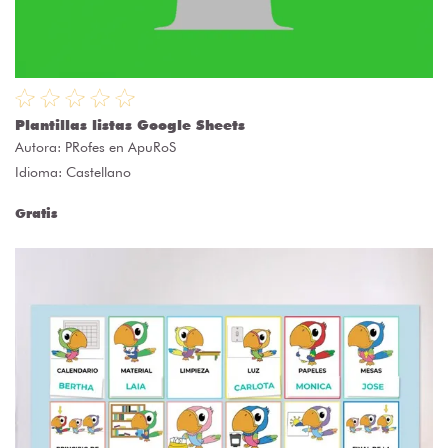
Plantillas listas Google Sheets
Autora:
PRofes en ApuRoS
Idioma: Castellano
Gratis