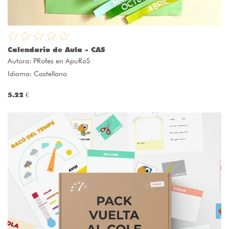
Calendario de Aula - CAS
Autora:
PRofes en ApuRoS
Idioma: Castellano
5.22 €