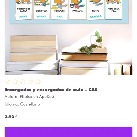
Encargados y encargadas de aula - CAS
Autora:
PRofes en ApuRoS
Idioma: Castellano
3.92 €