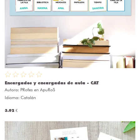
Encargados y encargadas de aula - CAT
Autora:
PRofes en ApuRoS
Idioma: Catalán
3.92 €