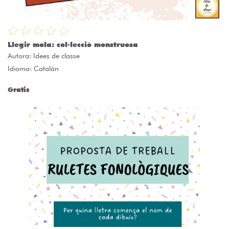
Llegir mola: col·lecció monstruosa
Autora:
Idees de classe
Idioma: Catalán
Gratis