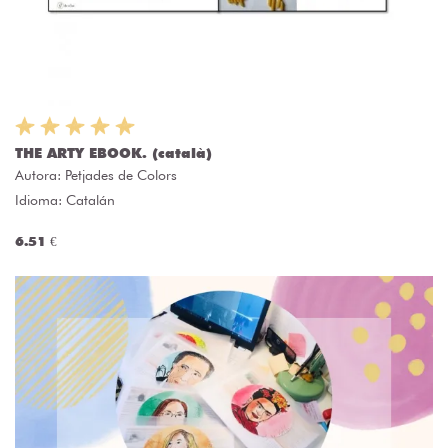
THE ARTY EBOOK. (català)
Autora:
Petjades de Colors
Idioma: Catalán
6.51 €